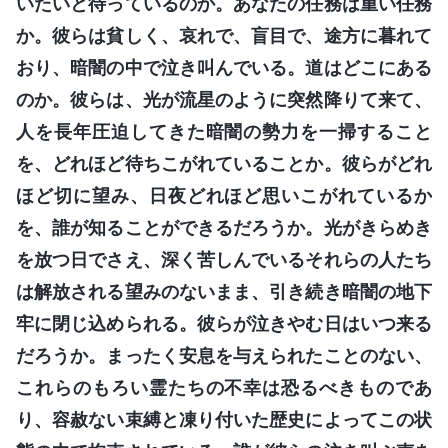
いたいと待っているのか。あなたの任務は重い任務
か。彼らは貧しく、哀れで、盲目で、途方に暮れて
おり、暗闇の中で泣き叫んでいる。道はどこにある
のか。彼らは、光が流星のように突然降りて来て、
人を長年圧迫してきた暗闇の勢力を一掃すること
を、どれほど待ちこがれていることか。彼らがどれ
ほど切に望み、日夜どれほど思いこがれているか
を、誰が知ることができるだろうか。光がきらめき
を放つ日でさえ、深く苦しんでいるそれらの人たち
は解放される望みのないまま、引き続き暗闇の地下
牢に閉じ込められる。彼らが泣きやむ日はいつ来る
だろうか。まったく安息を与えられたことのない、
これらのもろい霊たちの不幸は恐るべきものであ
り、容赦ない束縛と凍り付いた歴史によってこの状