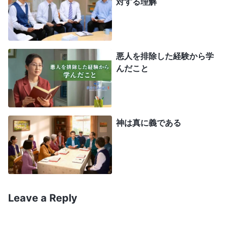
程度まで肉体を満足させると、あなたは最後には肉
対する理解
体に食べ尽くされてしまう
」（『神の出現と働き』
「神を愛することだけが本当に神を信じることであ
る」〔『言葉』第1巻〕）。肉体を満足させること
悪人を排除した経験から学
はサタンを満足させること。証を立てられず、本分
んだこと
を尽くせなり、終わりの日の神の働きの証を立てる
機会を失うことになる。そして祈った。肉に背き、
苦労を背負って彼女に福音を広め、神の家に連れて
神は真に義である
きますと。それから、早朝の祈りの時間が始まっ
た。テレサにもっと時間ができて、御言葉を交わる
ことができるよう、心からの祈りをささげると、彼
女は真剣に言ったの。「あなたの真心が伝わりまし
た。私のために祈ってくれてありがとう。感動しま
Leave a Reply
した」と。それを聞いて心が温かくなると同時に、