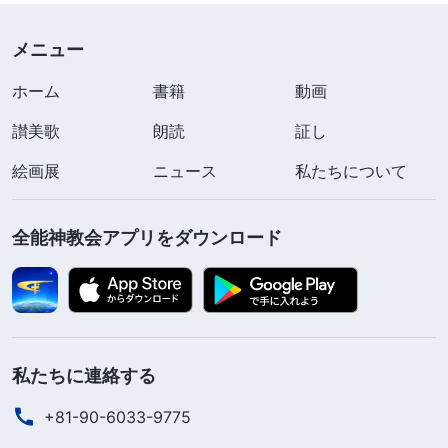
に入る鍵は、神の旨を行うことだと。でもそれはど
メニュー
ういう意味でしょう。簡単に言うと、神の旨を行う
こととは、御言葉を実践し、その命に従うこと。神
ホーム
書籍
動画
の旨を行うこととは、罪から離れて神の御言葉を実
讃美歌
朗読
証し
践し、心から神を愛して従うこと。いつも嘘をつ
絵画展
ニュース
私たちについて
き、罪を犯し、神に抵抗し、神の求めに背く人は神
の旨を行う人ではないわ。そんな人が天国に入れる
全能神教会アプリをダウンロード
と思う？」テレサが「いいえ。私たちは嘘をつき、
言葉で罪を犯し、多くの人が世俗主義の潮流に流さ
れ、お金を求め、神を心から崇拝していません。牧
師でさえ例外じゃない。そんな私たちが神の国に入
れるのですか？」と言うので、答えました。「は
私たちに連絡する
い。人は主イエスに贖われて、罪を赦されたけど、
+81-90-6033-9775
いまだに嘘をつき罪を重ね、昼に罪を犯しては、夜