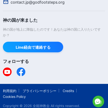
contact.jp@godfootsteps.org
に罪を告白しているわ。聖書の言葉です。『
きよさ
がなければ、だれも主を見られない
』（へブル人へ
神の国が来ました
の手紙 12:14）。だから今の私たちに神の国に入る
資格はない。でも私たちは知っています。神は人を
神の国が地上に降臨したのです！あなたは神の国に入りたいです
か？
愛し、その望みは、すべての人が救われ、神の国に
入り、神の光の中で生きること。では、神はその望
Line経由で連絡する
みをどうやって叶えるのでしょう？ 聖書にはこう
あるわ。『
キリスト
もまた、多くの人の罪を負うた
フォローする
めに、一度だけご自身をささげられた後、彼を待ち
望んでいる人々に、罪を負うためではなしに二度目
に現れて、救を与えられるのである』（へブル人へ
の手紙 9:28）。主は終わりの日に人を救うために
利用規約
プライバシーポリシー
Credits
Cookies Policy
再来し、罪の足かせから人を完全に開放し、神に従
い、神の旨を行う人間にするの。人が完全に救われ
Copyright © 2026
全能神教会
All rights reserved.