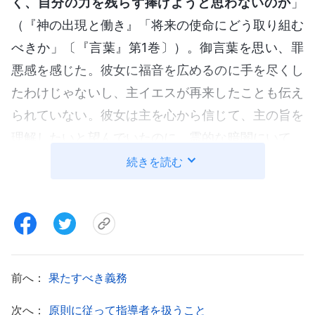
く、自分の力を残らず捧げようと思わないのか
」
（『神の出現と働き』「将来の使命にどう取り組む
べきか」〔『言葉』第1巻〕）。御言葉を思い、罪
悪感を感じた。彼女に福音を広めるのに手を尽くし
たわけじゃないし、主イエスが再来したことも伝え
られていない。彼女は主を心から信じて、主の旨を
理解したいと望んでいたのに、霊的な暗闇にいて、
何の糧も得られていない。一番助けが必要な時に、
続きを読む
私が見放してしまったら、どうやって神の声を聞け
るというの？ 災害が大きくなっている今、すぐに
神の働きの証をしなければ、
救い
の機会を失ってし
まうのでは？ そう思うと、ますます罪の意識を感
じて、神に祈った。「神よ、あなたには不可能など
前へ：
果たすべき義務
ないと分かっています。彼女があなたの羊なら、あ
次へ：
原則に従って指導者を扱うこと