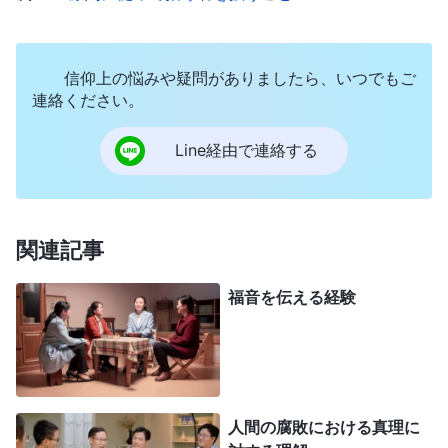
らゆる手を使って福音を広めます。どうか導いてく
ださい」と。祈った後、突然ひらめいたの。テレサ
は忙しいけど、一緒に祈る時間を事前に決めればい
信仰上の悩みや疑問がありましたら、いつでもご
いんだと。さっそく聞いてみると、賛成してくれた
連絡ください。
の。そして朝の5時台に話そうと約束をしたんで
Line経由で連絡する
す。当時は本分がとても忙しくて、寝るのはいつも
深夜2時3時だったので、そんなに早起きするとな
ると、ほとんど寝る時間がなくなると思った。でも
関連記事
自分に言い聞かせたの。自分の体調を心配して、テ
レサを神の前に連れてこられないのは、間違ってい
福音を伝える経験
ると。この御言葉を思い出したわ。「
肉体はサタン
に属している。肉体の中には途方もない願望があ
り、肉体は己のことだけを考え、快適さと娯楽を享
受することを望み、怠慢と無為にふけるので、ある
人間の腐敗における真理に