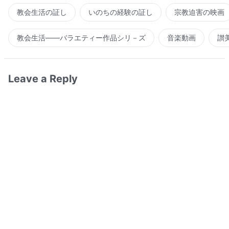
教会生活の証し
いのちの経験の証し
宗教迫害の映画
教会生活――バラエティー作品シリ－ズ
音楽動画
讃
Leave a Reply