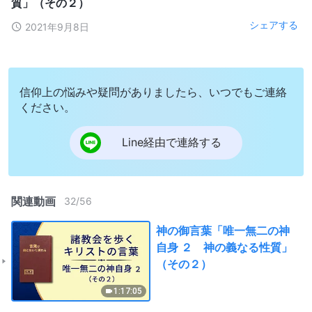
質」（その２）
シェアする
2021年9月8日
信仰上の悩みや疑問がありましたら、いつでもご連絡
ください。
Line経由で連絡する
関連動画
32
/
56
神の御言葉「唯一無二の神
自身 ２ 神の義なる性質」
（その２）
1:17:05