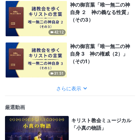
神の御言葉「唯一無二の神
自身 ２ 神の義なる性質」
（その3）
42:12
神の御言葉「唯一無二の神
自身 3 神の権威（2）」
（その1）
31:51
さらに表示
厳選動画
キリスト教会ミュージカル
「小真の物語」