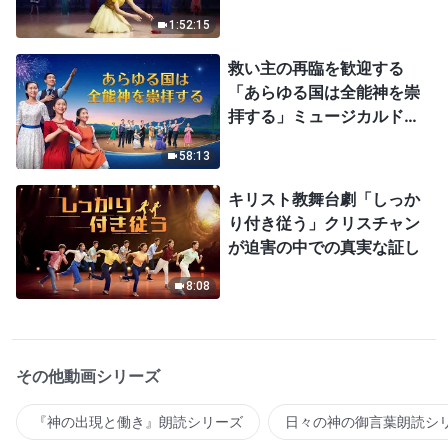
1:52:15
救い主の再臨を歓迎する
「あらゆる国は全能神を崇
拝する」ミュージカルドラ
マ
58:13
キリスト教舞台劇「しっか
り付き従う」クリスチャン
が迫害の中での真実な証し
8:08
その他動画シリーズ
『神の出現と働き』朗読シリーズ
日々の神の御言葉朗読シ