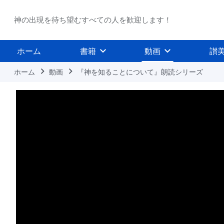
神の出現を待ち望むすべての人を歓迎します！
ホーム
書籍
動画
讃
ホーム
動画
『神を知ることについて』朗読シリーズ