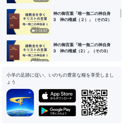
神の御言葉「唯一無二の神自身
3 神の権威（２）」（その2）
1:16:07
神の御言葉「唯一無二の神自身
3 神の権威（2）」（その3）
1:17:41
小羊の足跡に従い、いのちの豊富な糧を享受しまし
神の御言葉「唯一無二の神自身
ょう
4 神の聖さ （1）」（その1）
58:13
神の御言葉「唯一無二の神自身
4 神の聖さ（１）」（その2）
41:23