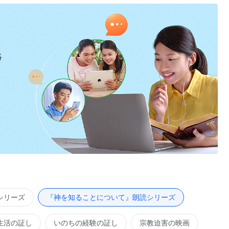
絡
シリーズ
『神を知ることについて』朗読シリーズ
生活の証し
いのちの経験の証し
宗教迫害の映画