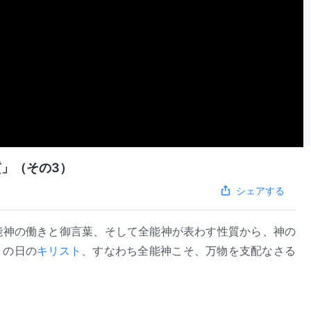
」（その3）
シェアする
能神の働きと御言葉、そして全能神が表わす性質から、神の
りの日の
キリスト
、すなわち全能神こそ、万物を支配なさる