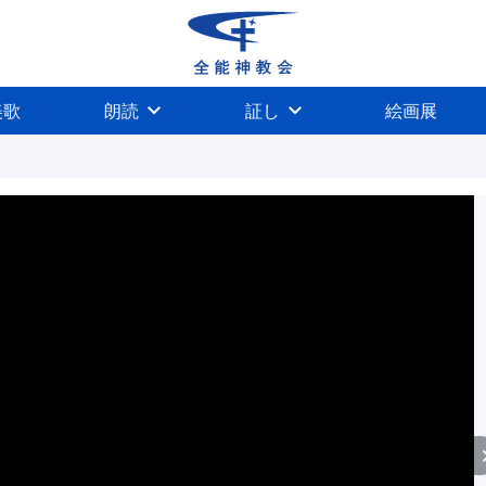
美歌
朗読
証し
絵画展