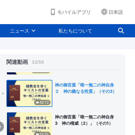
モバイルアプリ
日本語
神の御言葉「唯一無二の神自身
２ 神の義なる性質」（その１）
ニュース
私たちについて
1:15:52
神の御言葉「唯一無二の神自身
２ 神の義なる性質」（その２）
関連動画
33
/
56
1:17:05
神の御言葉「唯一無二の神自身
２ 神の義なる性質」（その3）
42:12
神の御言葉「唯一無二の神自身
3 神の権威（2）」（その1）
31:51