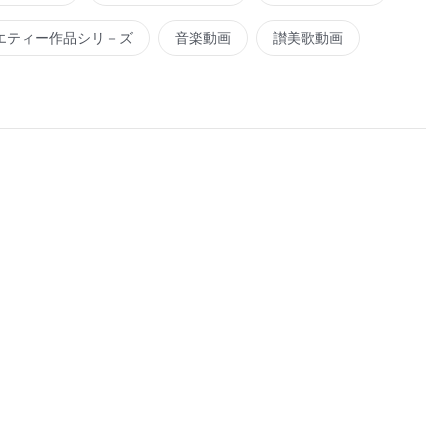
エティー作品シリ－ズ
音楽動画
讃美歌動画