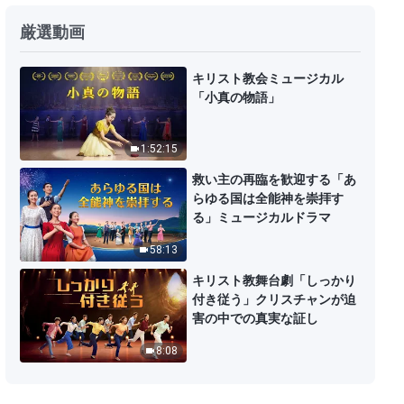
神の御言葉「唯一無二の神自身
厳選動画
5 神の聖さ（２）」（その1）
34:15
キリスト教会ミュージカル
「小真の物語」
神の御言葉「唯一無二の神自身
５ 神の聖さ （２）」（その２）
1:52:15
45:50
救い主の再臨を歓迎する「あ
らゆる国は全能神を崇拝す
神の御言葉「唯一無二の神自身
る」ミュージカルドラマ
５ 神の聖さ （２）」（その３）
58:13
44:59
キリスト教舞台劇「しっかり
付き従う」クリスチャンが迫
神の御言葉「唯一無二の神自身
害の中での真実な証し
5 神の聖さ （2）」（その4）
8:08
46:40
神の御言葉「唯一無二の神自身