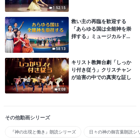
1:52:15
救い主の再臨を歓迎する
「あらゆる国は全能神を崇
拝する」ミュージカルドラ
マ
58:13
キリスト教舞台劇「しっか
り付き従う」クリスチャン
が迫害の中での真実な証し
8:08
その他動画シリーズ
『神の出現と働き』朗読シリーズ
日々の神の御言葉朗読シ