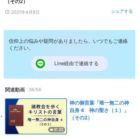
（その2）
シェアする
2021年4月9日
信仰上の悩みや疑問がありましたら、いつでもご連絡
ください。
Line経由で連絡する
関連動画
38
/
56
神の御言葉「唯一無二の神
自身 4 神の聖さ（１）」
（その2）
41:23