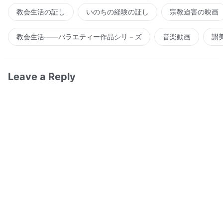
教会生活の証し
いのちの経験の証し
宗教迫害の映画
教会生活――バラエティー作品シリ－ズ
音楽動画
讃
Leave a Reply