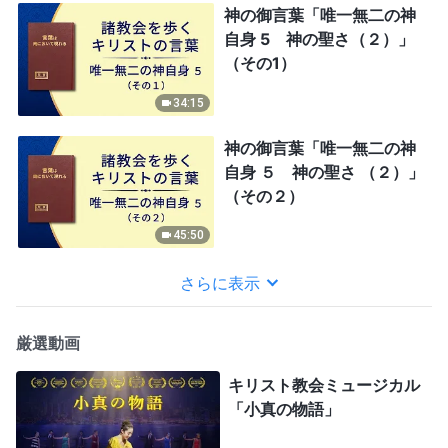
神の御言葉「唯一無二の神
自身 5 神の聖さ（２）」
（その1）
34:15
神の御言葉「唯一無二の神
自身 ５ 神の聖さ （２）」
（その２）
45:50
さらに表示
厳選動画
キリスト教会ミュージカル
「小真の物語」