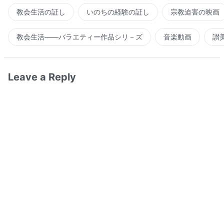
教会生活の証し
いのちの経験の証し
宗教迫害の映画
教会生活――バラエティー作品シリ－ズ
音楽動画
讃
Leave a Reply