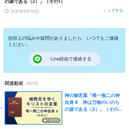
の源である（2）」（その1）
シェアする
2021年4月16日
信仰上の悩みや疑問がありましたら、いつでもご連絡
ください。
Line経由で連絡する
関連動画
49
/
56
神の御言葉「唯一無二の神
自身 8 神は万物のいのち
の源である（2）」（その
1）
1:03:05