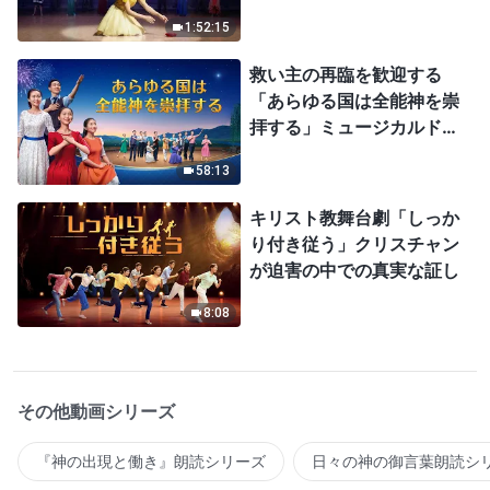
1:52:15
救い主の再臨を歓迎する
「あらゆる国は全能神を崇
拝する」ミュージカルドラ
マ
58:13
キリスト教舞台劇「しっか
り付き従う」クリスチャン
が迫害の中での真実な証し
8:08
その他動画シリーズ
『神の出現と働き』朗読シリーズ
日々の神の御言葉朗読シ