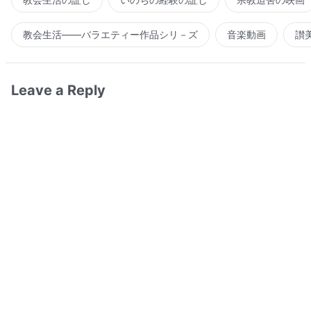
教会生活――バラエティー作品シリ－ズ
音楽動画
讃
Leave a Reply