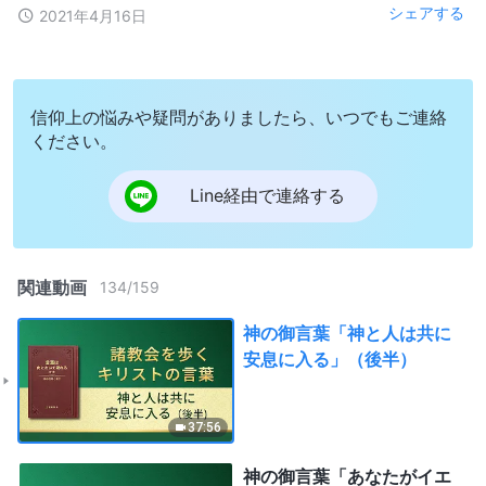
シェアする
2021年4月16日
信仰上の悩みや疑問がありましたら、いつでもご連絡
ください。
Line経由で連絡する
関連動画
134
/
159
神の御言葉「神と人は共に
安息に入る」（後半）
37:56
神の御言葉「あなたがイエ