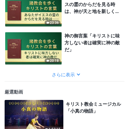
スの霊のからだを見る時
は、神が天と地を新しくし
た時である」
23:36
神の御言葉「キリストに味
方しない者は確実に神の敵
だ」
20:18
さらに表示
厳選動画
キリスト教会ミュージカル
「小真の物語」