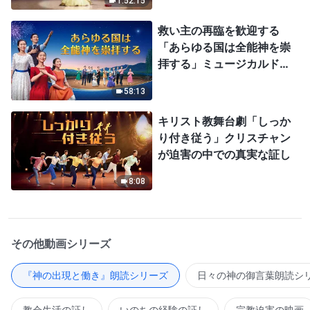
1:52:15
救い主の再臨を歓迎する
「あらゆる国は全能神を崇
拝する」ミュージカルドラ
マ
58:13
キリスト教舞台劇「しっか
り付き従う」クリスチャン
が迫害の中での真実な証し
8:08
その他動画シリーズ
『神の出現と働き』朗読シリーズ
日々の神の御言葉朗読シ
教会生活の証し
いのちの経験の証し
宗教迫害の映画