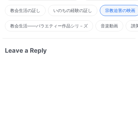
教会生活の証し
いのちの経験の証し
宗教迫害の映画
教会生活――バラエティー作品シリ－ズ
音楽動画
讃
Leave a Reply