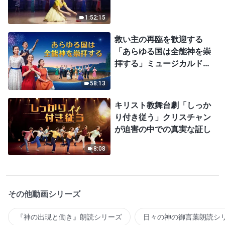
1:52:15
救い主の再臨を歓迎する
「あらゆる国は全能神を崇
拝する」ミュージカルドラ
マ
58:13
キリスト教舞台劇「しっか
り付き従う」クリスチャン
が迫害の中での真実な証し
8:08
その他動画シリーズ
『神の出現と働き』朗読シリーズ
日々の神の御言葉朗読シ