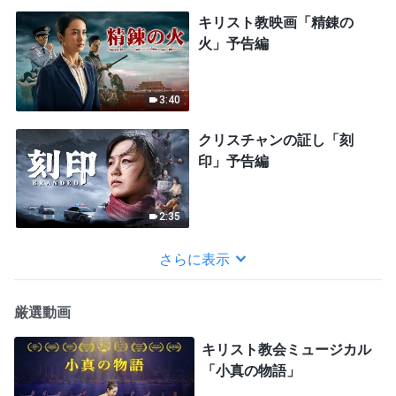
キリスト教映画「精錬の
火」予告編
3:40
クリスチャンの証し「刻
印」予告編
2:35
さらに表示
厳選動画
キリスト教会ミュージカル
「小真の物語」