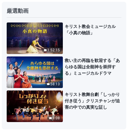
「万象は神の手の中にある」キリ
厳選動画
スト教賛美歌 日本語字幕
3:49
キリスト教会ミュージカル
「小真の物語」
キリスト教の歌「どんな被造物も
神の愛は持っていない」日本語字
1:52:15
幕
4:41
救い主の再臨を歓迎する「あ
らゆる国は全能神を崇拝す
ゴスペル音楽「終わりの日に神は
る」ミュージカルドラマ
言葉によって人を裁き完全にす
58:13
る」男性ソロ 日本語字幕
4:21
キリスト教舞台劇「しっかり
付き従う」クリスチャンが迫
キリスト教の歌「失われた時は二
害の中での真実な証し
度と戻ってこない」日本語字幕
8:08
2:35