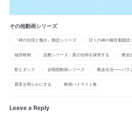
まさにこれこそが、誰も神の怒りを感知せず
誰も神を喜ばせる道を求めようともせず
その他動画シリーズ
神のもとへ近づこうとすることもなく
『神の出現と働き』朗読シリーズ
日々の神の御言葉朗読
さらには、誰も神の悲しみと痛みを理解しようとしな
神の声を聞いた後でさえ
福音映画
説教シリーズ：真の信仰を探求する
教会
人は自分の道を歩み続け頑なに神のもとから離れ去り
歌とダンス
合唱団動画シリーズ
教会生活――バラ
神の恵みと配慮を避け、神の
真理
を避けて
真実を明らかにする
映画ハイライト集
神の敵であるサタンに自身を売ることの方を好む
そして、人がこのまま頑なであり続けるなら
Leave a Reply
後ろを振り向くこともなく神を見捨てたこの人間に対