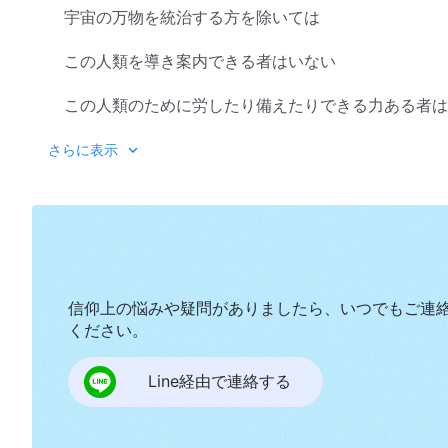
宇宙の万物を統治する方を除いては
この人類を導き案内できる者はいない
この人類のために労したり備えたりできる力ある者は
ましてや人類を光の終着点へと導き
さらに表示
この世の不正から解放できる者などいるはずもない
神は人類の未来を嘆き、人類の堕落を悲しみ
人類が一歩一歩
信仰上の悩みや疑問がありましたら、いつでもご連
滅びと戻ることのできない道に向かって進んでいるこ
ください。
神の心を引き裂き神を棄てて邪悪な者を求めた人類
Line経由で連絡する
このような人類がどこに向かっているのかを考えたこ