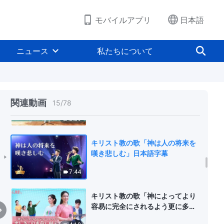
5:48
モバイルアプリ
日本語
キリスト教の歌「全ての者よ、人
類の運命に注意を払え」
ニュース
私たちについて
3:36
キリスト教の歌「神を信じる者が
追求すべきこと」 MV 日本語字幕
関連動画
15
/
78
3:59
キリスト教の歌「神は人の将来を
嘆き悲しむ」日本語字幕
7:44
キリスト教の歌「神によってより
容易に完全にされるよう更に多く
の重荷に耐えよ」 MV