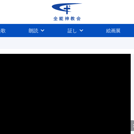
美歌
朗読
証し
絵画展