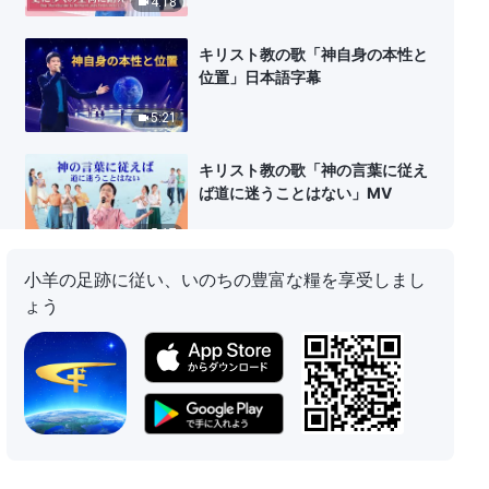
4:18
キリスト教の歌「神自身の本性と
位置」日本語字幕
5:21
キリスト教の歌「神の言葉に従え
ば道に迷うことはない」MV
5:17
小羊の足跡に従い、いのちの豊富な糧を享受しまし
ゴスペル音楽「神だけがいのちの
ょう
道を持っている」日本語字幕
5:40
ゴスペル音楽「終わりの日の受肉
した神は言葉で人を完全にする」
日本語字幕
5:34