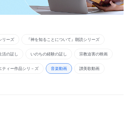
シリーズ
『神を知ることについて』朗読シリーズ
い理由である
生活の証し
いのちの経験の証し
宗教迫害の映画
エティー作品シリ－ズ
音楽動画
讃美歌動画
して