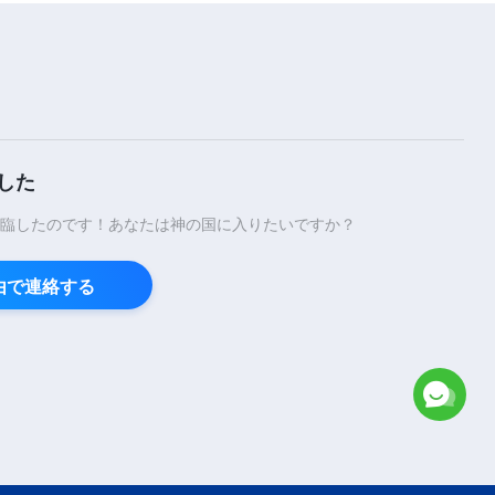
3:52
キリスト教の歌「神が地上で願う
唯一のこと」日本語字幕
3:24
した
キリスト教の歌「神に最も貴い犠
牲を捧げる」日本語字幕
臨したのです！あなたは神の国に入りたいですか？
6:56
経由で連絡する
キリスト教の歌「神の現れが持つ
意義」日本語字幕
4:59
キリスト教の歌「私たちを救うの
は全能神」MV日本語字幕
4:32