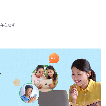
存在せず
絡
とに心を痛めている
とのある者がいるだろうか