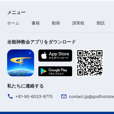
だから神は、この災難は前例がなく
メニュー
二度と繰り返されることはないと言う
ホーム
書籍
動画
讃美歌
朗読
なぜなら、神の計画とは今回一度だけ人類を創造し
全能神教会アプリをダウンロード
一度だけ人類を救うことだからである
これが最初であり、また最後である
それゆえ、今回人類を救おうとする
神の苦心や切なる期待を理解できる者は一人もいない
私たちに連絡する
それゆえ、今回人類を救おうとする
+81-90-6033-9775
contact.jp@godfootste
神の苦心や切なる期待を理解できる者は一人もいない
神の苦心や切なる期待を理解できる者は一人もいない