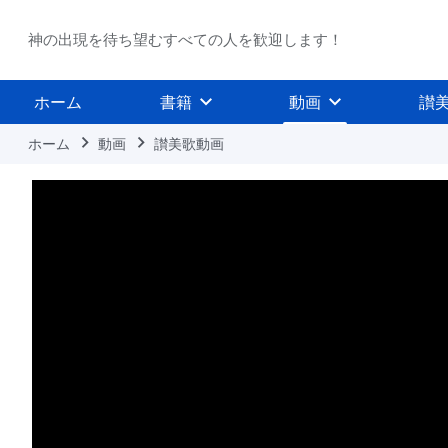
神の出現を待ち望むすべての人を歓迎します！
ホーム
書籍
動画
讃
ホーム
動画
讃美歌動画