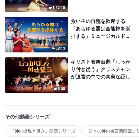
1:52:15
救い主の再臨を歓迎する
「あらゆる国は全能神を崇
拝する」ミュージカルドラ
マ
58:13
キリスト教舞台劇「しっか
り付き従う」クリスチャン
が迫害の中での真実な証し
8:08
その他動画シリーズ
『神の出現と働き』朗読シリーズ
日々の神の御言葉朗読シ