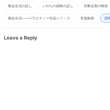
教会生活の証し
いのちの経験の証し
宗教迫害の映画
教会生活――バラエティー作品シリ－ズ
音楽動画
讃
Leave a Reply