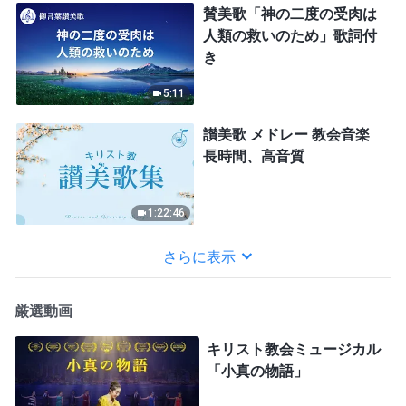
賛美歌「神の二度の受肉は
人類の救いのため」歌詞付
き
5:11
讃美歌 メドレー 教会音楽
長時間、高音質
1:22:46
さらに表示
厳選動画
キリスト教会ミュージカル
「小真の物語」