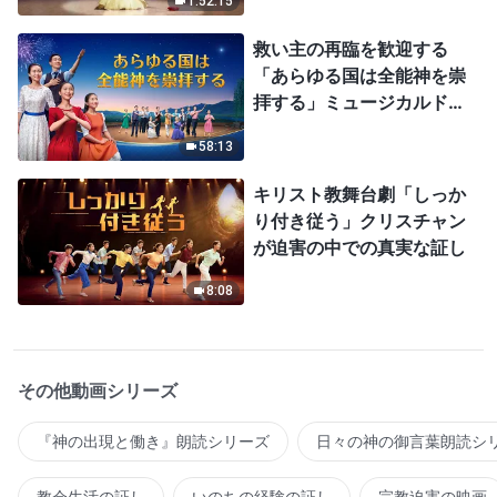
1:52:15
救い主の再臨を歓迎する
「あらゆる国は全能神を崇
拝する」ミュージカルドラ
マ
58:13
キリスト教舞台劇「しっか
り付き従う」クリスチャン
が迫害の中での真実な証し
8:08
その他動画シリーズ
『神の出現と働き』朗読シリーズ
日々の神の御言葉朗読シ
教会生活の証し
いのちの経験の証し
宗教迫害の映画