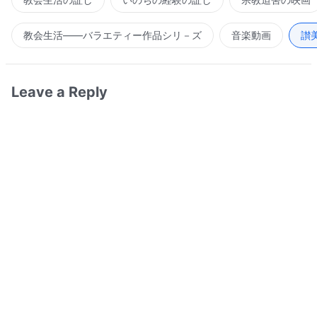
教会生活――バラエティー作品シリ－ズ
音楽動画
讃
Leave a Reply