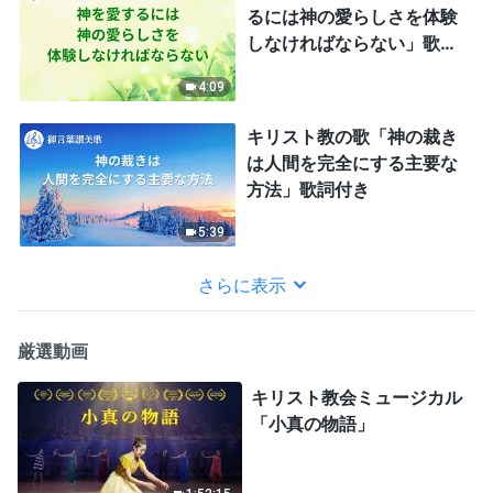
るには神の愛らしさを体験
しなければならない」歌詞
付き
4:09
キリスト教の歌「神の裁き
は人間を完全にする主要な
方法」歌詞付き
5:39
さらに表示
厳選動画
キリスト教会ミュージカル
「小真の物語」