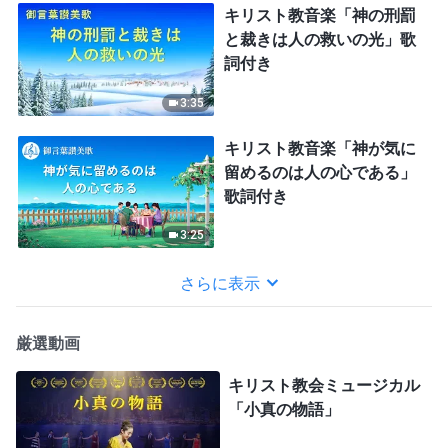
キリスト教音楽「神の刑罰
と裁きは人の救いの光」歌
詞付き
3:35
キリスト教音楽「神が気に
留めるのは人の心である」
歌詞付き
3:25
さらに表示
厳選動画
キリスト教会ミュージカル
「小真の物語」