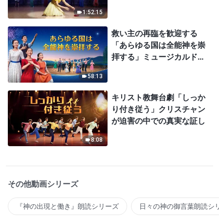
1:52:15
救い主の再臨を歓迎する
「あらゆる国は全能神を崇
拝する」ミュージカルドラ
マ
58:13
キリスト教舞台劇「しっか
り付き従う」クリスチャン
が迫害の中での真実な証し
8:08
その他動画シリーズ
『神の出現と働き』朗読シリーズ
日々の神の御言葉朗読シ