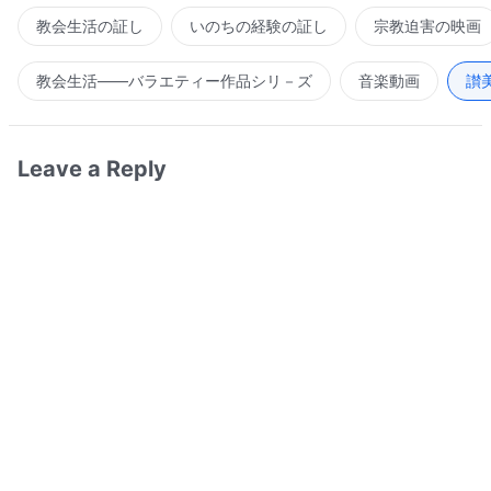
教会生活の証し
いのちの経験の証し
宗教迫害の映画
教会生活――バラエティー作品シリ－ズ
音楽動画
讃
Leave a Reply