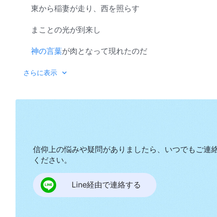
東から稲妻が走り、西を照らす
まことの光が到来し
神の言葉
が肉となって現れたのだ
白い雲に乗って
救い
主がすでに降臨された
さらに表示
聖徒たちは今日、御座の前に引き上げられ 神を礼拝
昔の聖徒たちが、終わりの日に固く立つために復活し
聖徒たちは悪魔の地、中国で残虐な迫害を受けている
信仰上の悩みや疑問がありましたら、いつでもご連
六千年に渡る歴史の中で聖徒たちは血と涙を流してき
ください。
家にも帰れず、各地を漂流し、枕する所もなく
Line経由で連絡する
苦難の底、太陽も照らない暗闇の中で