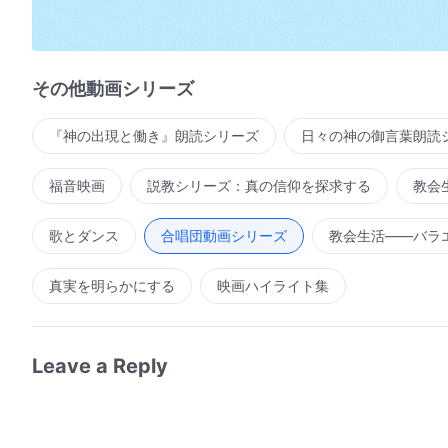
サタンの大群が踊り狂っている
六千年に及ぶ戦いと血と涙で
その他動画シリーズ
神の御国の到来を迎え入れる
『神の出現と働き』朗読シリーズ
日々の神の御言葉朗読
Ⅱ
私たちは神の御声を聞き、御座の前に引き上げられる
福音映画
説教シリーズ：真の信仰を探求する
教会
私たちはキリストの裁きを体験し
歌とダンス
合唱団動画シリーズ
教会生活――バラ
子羊の婚礼の祝宴に加わる
真実を明らかにする
映画ハイライト集
私たちは神の言葉の中で清められ
神の義と聖さを見る
Leave a Reply
神の言葉によって征服され完全にされ