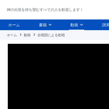
神の出現を待ち望むすべての人を歓迎します！
ホーム
書籍
動画
讃
ホーム
動画
合唱団による歌唱