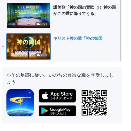
讃美歌「神の国の賛歌（Ⅰ）神の国
がこの世に降りてくる」
6:21
キリスト教の歌「神の御国」
7:51
小羊の足跡に従い、いのちの豊富な糧を享受しまし
ょう