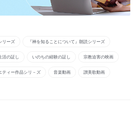
シリーズ
『神を知ることについて』朗読シリーズ
生活の証し
いのちの経験の証し
宗教迫害の映画
エティー作品シリ－ズ
音楽動画
讃美歌動画