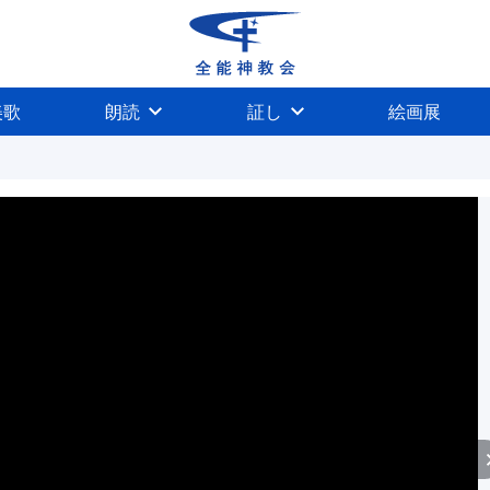
美歌
朗読
証し
絵画展