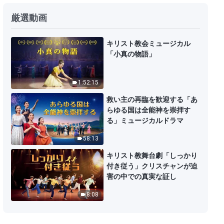
厳選動画
キリスト教会ミュージカル
「小真の物語」
1:52:15
救い主の再臨を歓迎する「あ
らゆる国は全能神を崇拝す
る」ミュージカルドラマ
58:13
キリスト教舞台劇「しっかり
付き従う」クリスチャンが迫
害の中での真実な証し
8:08