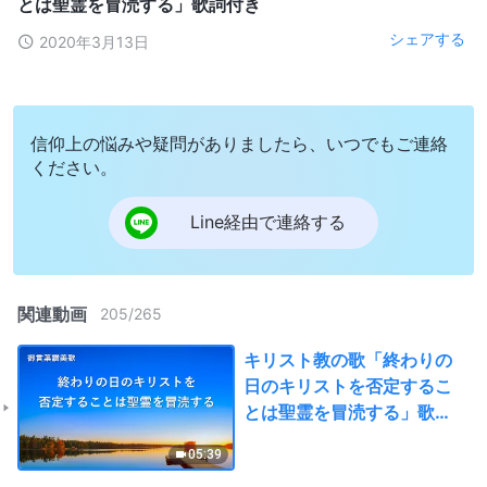
とは聖霊を冒涜する」歌詞付き
シェアする
2020年3月13日
信仰上の悩みや疑問がありましたら、いつでもご連絡
ください。
Line経由で連絡する
関連動画
205
/
265
キリスト教の歌「終わりの
日のキリストを否定するこ
とは聖霊を冒涜する」歌詞
付き
05:39