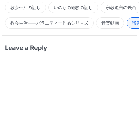
教会生活の証し
いのちの経験の証し
宗教迫害の映画
教会生活――バラエティー作品シリ－ズ
音楽動画
讃
Leave a Reply