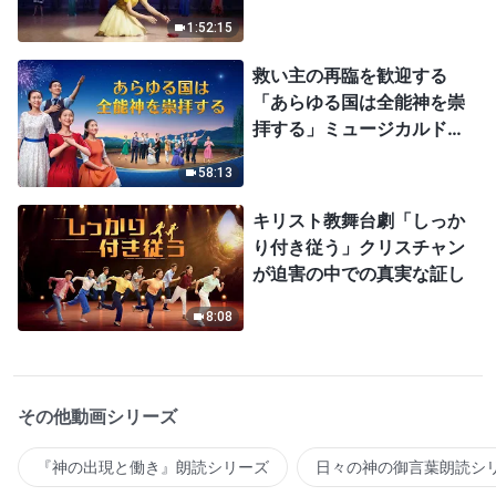
1:52:15
救い主の再臨を歓迎する
「あらゆる国は全能神を崇
拝する」ミュージカルドラ
マ
58:13
キリスト教舞台劇「しっか
り付き従う」クリスチャン
が迫害の中での真実な証し
8:08
その他動画シリーズ
『神の出現と働き』朗読シリーズ
日々の神の御言葉朗読シ