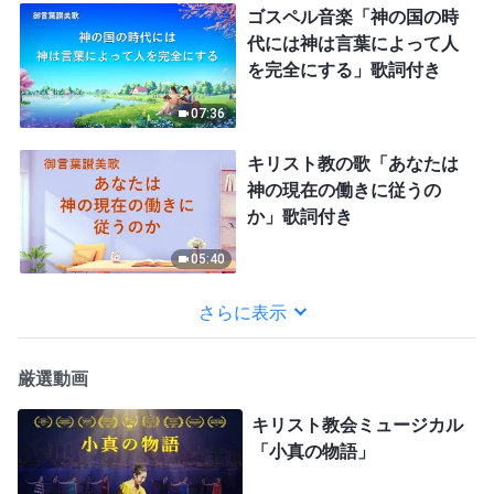
ゴスペル音楽「神の国の時
代には神は言葉によって人
を完全にする」歌詞付き
07:36
キリスト教の歌「あなたは
神の現在の働きに従うの
か」歌詞付き
05:40
さらに表示
厳選動画
キリスト教会ミュージカル
「小真の物語」