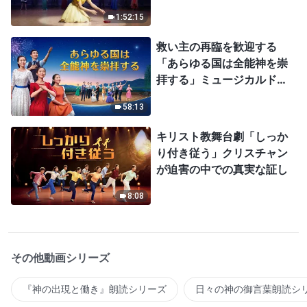
1:52:15
救い主の再臨を歓迎する
「あらゆる国は全能神を崇
拝する」ミュージカルドラ
マ
58:13
キリスト教舞台劇「しっか
り付き従う」クリスチャン
が迫害の中での真実な証し
8:08
その他動画シリーズ
『神の出現と働き』朗読シリーズ
日々の神の御言葉朗読シ