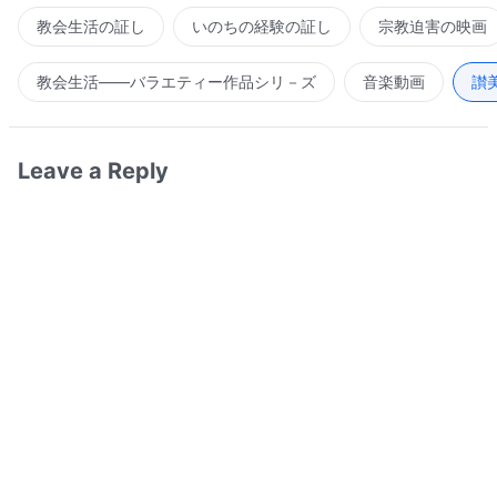
教会生活の証し
いのちの経験の証し
宗教迫害の映画
教会生活――バラエティー作品シリ－ズ
音楽動画
讃
Leave a Reply