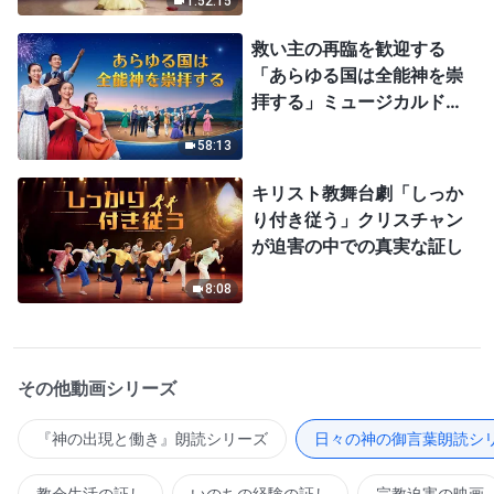
1:52:15
救い主の再臨を歓迎する
「あらゆる国は全能神を崇
拝する」ミュージカルドラ
マ
58:13
キリスト教舞台劇「しっか
り付き従う」クリスチャン
が迫害の中での真実な証し
8:08
その他動画シリーズ
『神の出現と働き』朗読シリーズ
日々の神の御言葉朗読シ
教会生活の証し
いのちの経験の証し
宗教迫害の映画