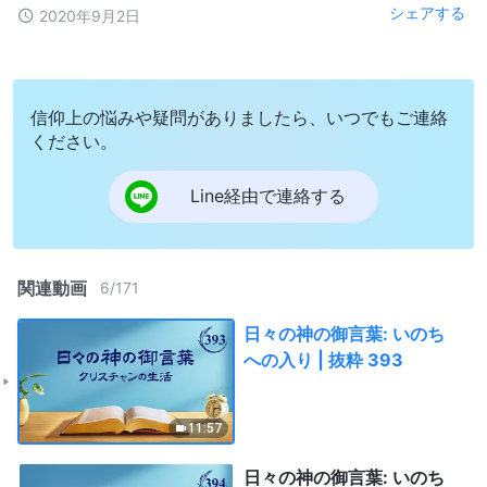
シェアする
2020年9月2日
信仰上の悩みや疑問がありましたら、いつでもご連絡
ください。
Line経由で連絡する
関連動画
6
/
171
日々の神の御言葉: いのち
への入り | 抜粋 393
11:57
日々の神の御言葉: いのち