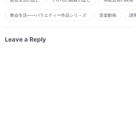
教会生活――バラエティー作品シリ－ズ
音楽動画
讃
Leave a Reply