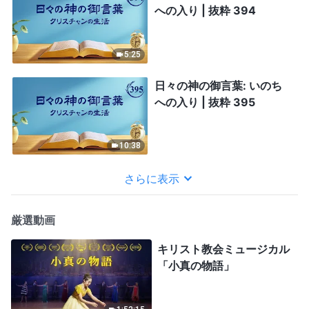
への入り | 抜粋 394
5:25
日々の神の御言葉: いのち
への入り | 抜粋 395
10:38
さらに表示
厳選動画
キリスト教会ミュージカル
「小真の物語」