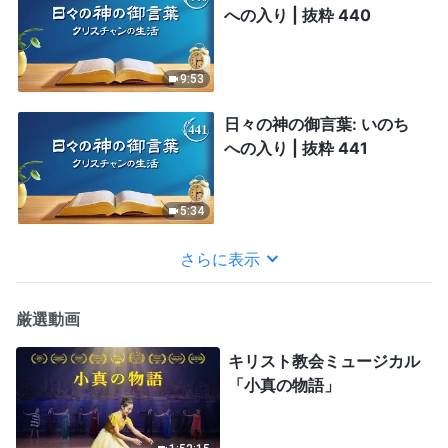
への入り | 抜粋 440
9:53
日々の神の御言葉: いのち
への入り | 抜粋 441
5:34
さらに表示
厳選動画
キリスト教会ミュージカル
「小真の物語」