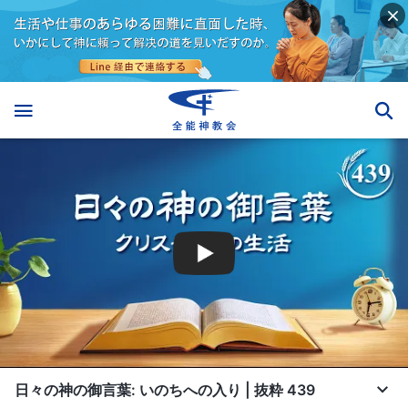
日々の神の御言葉: いのちへの入り | 抜粋 439