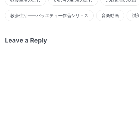
教会生活――バラエティー作品シリ－ズ
音楽動画
讃
Leave a Reply