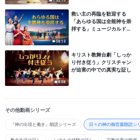
1:52:15
救い主の再臨を歓迎する
「あらゆる国は全能神を崇
拝する」ミュージカルドラ
マ
58:13
キリスト教舞台劇「しっか
り付き従う」クリスチャン
が迫害の中での真実な証し
8:08
その他動画シリーズ
『神の出現と働き』朗読シリーズ
日々の神の御言葉朗読シ
教会生活の証し
いのちの経験の証し
宗教迫害の映画