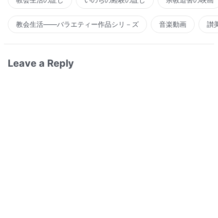
教会生活――バラエティー作品シリ－ズ
音楽動画
讃
Leave a Reply