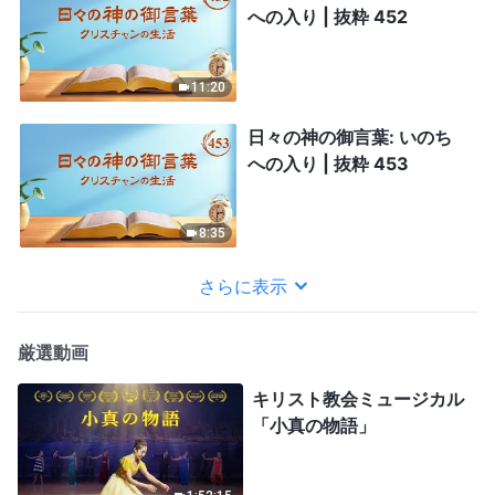
への入り | 抜粋 452
11:20
日々の神の御言葉: いのち
への入り | 抜粋 453
8:35
さらに表示
厳選動画
キリスト教会ミュージカル
「小真の物語」