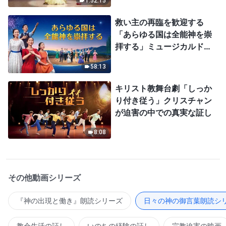
1:52:15
救い主の再臨を歓迎する
「あらゆる国は全能神を崇
拝する」ミュージカルドラ
マ
58:13
キリスト教舞台劇「しっか
り付き従う」クリスチャン
が迫害の中での真実な証し
8:08
その他動画シリーズ
『神の出現と働き』朗読シリーズ
日々の神の御言葉朗読シ
教会生活の証し
いのちの経験の証し
宗教迫害の映画