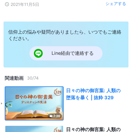
シェアする
2021年11月5日
信仰上の悩みや疑問がありましたら、いつでもご連絡
ください。
Line経由で連絡する
関連動画
30
/
74
日々の神の御言葉: 人類の
堕落を暴く | 抜粋 329
7:38
日々の神の御言葉: 人類の