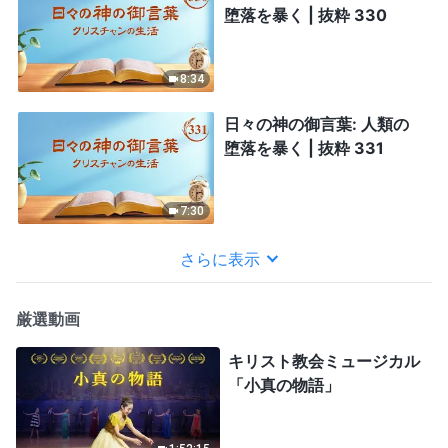
堕落を暴く | 抜粋 330
8:34
日々の神の御言葉: 人類の
堕落を暴く | 抜粋 331
7:30
さらに表示
厳選動画
キリスト教会ミュージカル
「小真の物語」