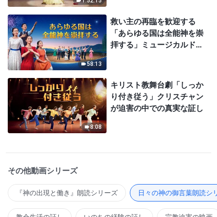
1:52:15
救い主の再臨を歓迎する
「あらゆる国は全能神を崇
拝する」ミュージカルドラ
マ
58:13
キリスト教舞台劇「しっか
り付き従う」クリスチャン
が迫害の中での真実な証し
8:08
その他動画シリーズ
『神の出現と働き』朗読シリーズ
日々の神の御言葉朗読シ
教会生活の証し
いのちの経験の証し
宗教迫害の映画