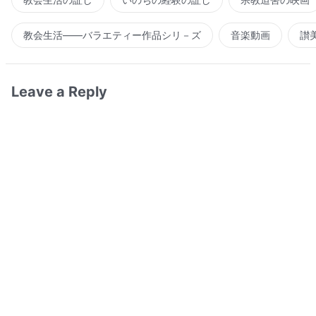
教会生活――バラエティー作品シリ－ズ
音楽動画
讃
Leave a Reply