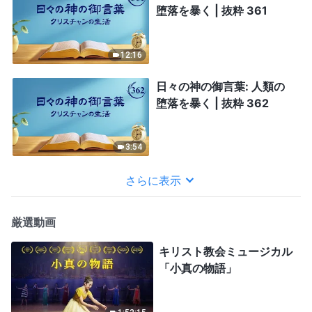
堕落を暴く | 抜粋 361
12:16
日々の神の御言葉: 人類の
堕落を暴く | 抜粋 362
3:54
さらに表示
厳選動画
キリスト教会ミュージカル
「小真の物語」