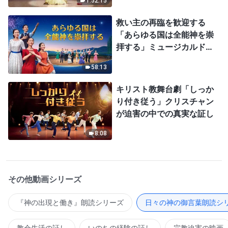
1:52:15
救い主の再臨を歓迎する
「あらゆる国は全能神を崇
拝する」ミュージカルドラ
マ
58:13
キリスト教舞台劇「しっか
り付き従う」クリスチャン
が迫害の中での真実な証し
8:08
その他動画シリーズ
『神の出現と働き』朗読シリーズ
日々の神の御言葉朗読シ
教会生活の証し
いのちの経験の証し
宗教迫害の映画