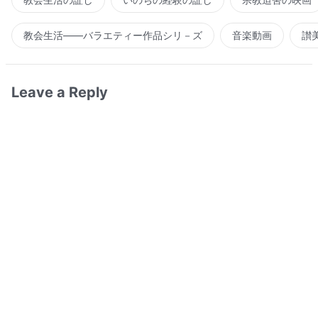
教会生活――バラエティー作品シリ－ズ
音楽動画
讃
Leave a Reply