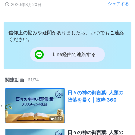
シェアする
2020年8月20日
信仰上の悩みや疑問がありましたら、いつでもご連絡
ください。
Line経由で連絡する
関連動画
61
/
74
日々の神の御言葉: 人類の
堕落を暴く | 抜粋 360
4:47
日々の神の御言葉: 人類の