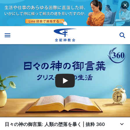
日々の神の御言葉: 人類の堕落を暴く | 抜粋 360