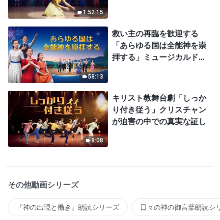
1:52:15
救い主の再臨を歓迎する
「あらゆる国は全能神を崇
拝する」ミュージカルドラ
マ
58:13
キリスト教舞台劇「しっか
り付き従う」クリスチャン
が迫害の中での真実な証し
8:08
その他動画シリーズ
『神の出現と働き』朗読シリーズ
日々の神の御言葉朗読シ