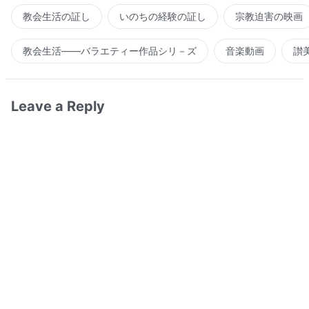
教会生活の証し
いのちの経験の証し
宗教迫害の映画
教会生活――バラエティー作品シリ－ズ
音楽動画
讃
Leave a Reply