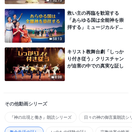
1:52:15
救い主の再臨を歓迎する
「あらゆる国は全能神を崇
拝する」ミュージカルドラ
マ
58:13
キリスト教舞台劇「しっか
り付き従う」クリスチャン
が迫害の中での真実な証し
8:08
その他動画シリーズ
『神の出現と働き』朗読シリーズ
日々の神の御言葉朗読シ
教会生活の証し
いのちの経験の証し
宗教迫害の映画