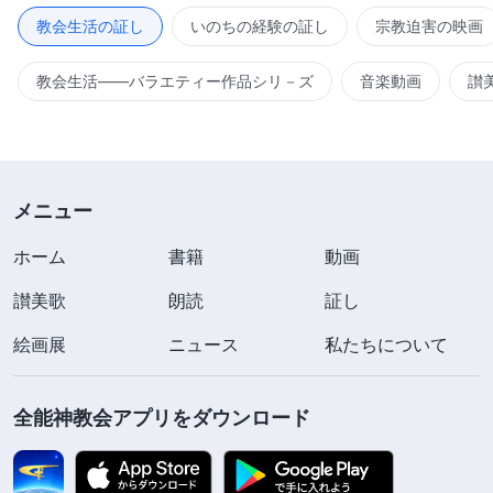
教会生活の証し
いのちの経験の証し
宗教迫害の映画
教会生活――バラエティー作品シリ－ズ
音楽動画
讃
メニュー
ホーム
書籍
動画
讃美歌
朗読
証し
絵画展
ニュース
私たちについて
全能神教会アプリをダウンロード