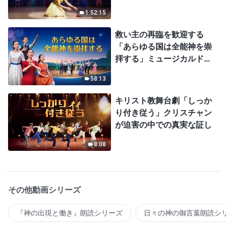
1:52:15
救い主の再臨を歓迎する
「あらゆる国は全能神を崇
拝する」ミュージカルドラ
マ
58:13
キリスト教舞台劇「しっか
り付き従う」クリスチャン
が迫害の中での真実な証し
8:08
その他動画シリーズ
『神の出現と働き』朗読シリーズ
日々の神の御言葉朗読シ