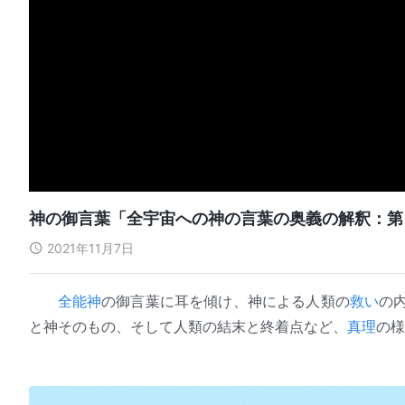
神の御言葉「全宇宙への神の言葉の奥義の解釈：第
2021年11月7日
全能神
の御言葉に耳を傾け、神による人類の
救い
の
と神そのもの、そして人類の結末と終着点など、
真理
の様