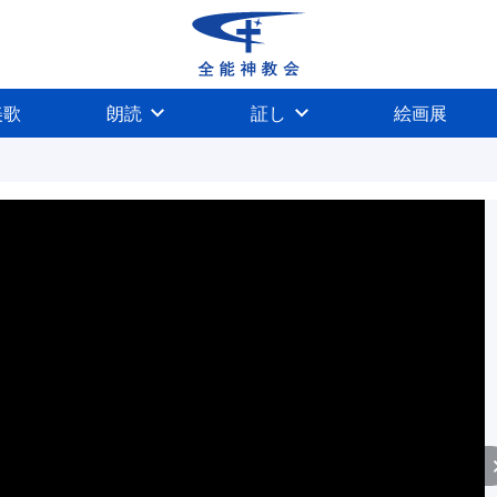
美歌
朗読
証し
絵画展