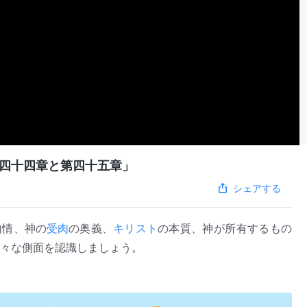
四十四章と第四十五章」
シェアする
内情、神の
受肉
の奥義、
キリスト
の本質、神が所有するもの
々な側面を認識しましょう。