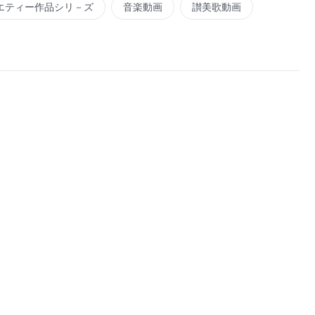
エティー作品シリ－ズ
音楽動画
讃美歌動画