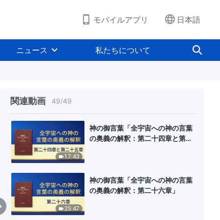
21:53
モバイルアプリ
日本語
神の御言葉「全宇宙への神の言葉
の奥義の解釈：第二十章」
ニュース
私たちについて
21:40
神の御言葉「全宇宙への神の言葉
の奥義の解釈：第二十二章と第二
十三章」
関連動画
49
/
49
26:33
神の御言葉「全宇宙への神の言葉
の奥義の解釈：第二十四章と第二
十五章」
17:43
神の御言葉「全宇宙への神の言葉
の奥義の解釈：第二十六章」
25:47