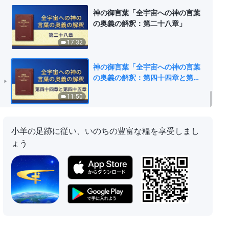
神の御言葉「全宇宙への神の言葉
の奥義の解釈：第二十八章」
17:32
神の御言葉「全宇宙への神の言葉
の奥義の解釈：第四十四章と第四
十五章」
11:50
小羊の足跡に従い、いのちの豊富な糧を享受しまし
ょう