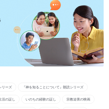
絡
シリーズ
『神を知ることについて』朗読シリーズ
生活の証し
いのちの経験の証し
宗教迫害の映画