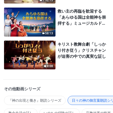
1:52:15
救い主の再臨を歓迎する
「あらゆる国は全能神を崇
拝する」ミュージカルドラ
マ
58:13
キリスト教舞台劇「しっか
り付き従う」クリスチャン
が迫害の中での真実な証し
8:08
その他動画シリーズ
『神の出現と働き』朗読シリーズ
日々の神の御言葉朗読シ
教会生活の証し
いのちの経験の証し
宗教迫害の映画