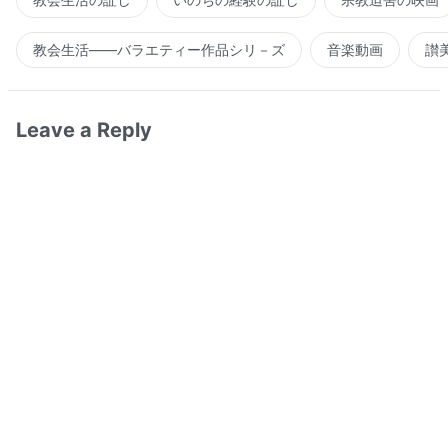
教会生活――バラエティー作品シリ－ズ
音楽動画
讃
Leave a Reply