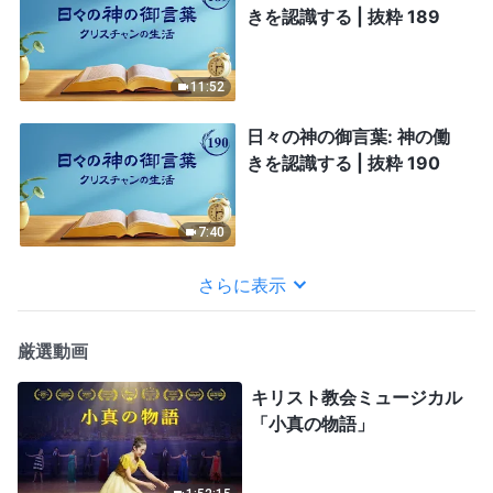
きを認識する | 抜粋 189
11:52
日々の神の御言葉: 神の働
きを認識する | 抜粋 190
7:40
さらに表示
厳選動画
キリスト教会ミュージカル
「小真の物語」