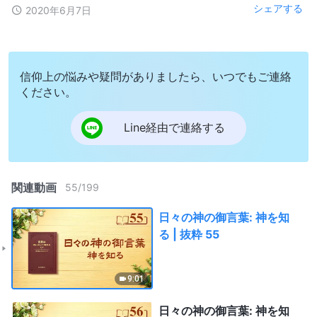
シェアする
2020年6月7日
信仰上の悩みや疑問がありましたら、いつでもご連絡
ください。
Line経由で連絡する
関連動画
55
/
199
日々の神の御言葉: 神を知
る | 抜粋 55
9:01
日々の神の御言葉: 神を知