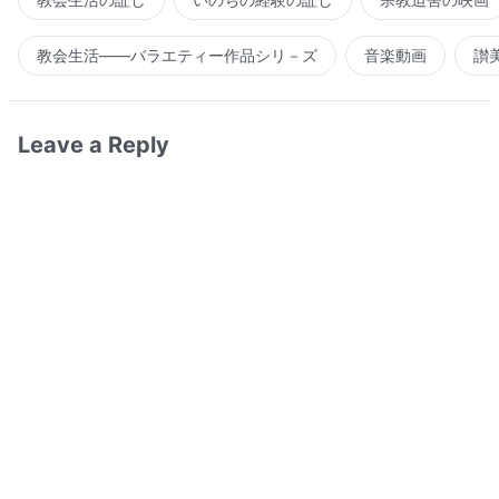
教会生活――バラエティー作品シリ－ズ
音楽動画
讃
Leave a Reply