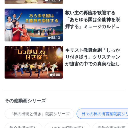
1:52:15
救い主の再臨を歓迎する
「あらゆる国は全能神を崇
拝する」ミュージカルドラ
マ
58:13
キリスト教舞台劇「しっか
り付き従う」クリスチャン
が迫害の中での真実な証し
8:08
その他動画シリーズ
『神の出現と働き』朗読シリーズ
日々の神の御言葉朗読シ
教会生活の証し
いのちの経験の証し
宗教迫害の映画