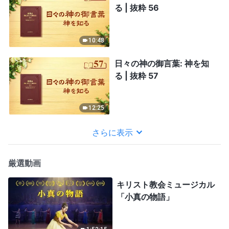
る | 抜粋 56
10:48
日々の神の御言葉: 神を知
る | 抜粋 57
12:25
さらに表示
厳選動画
キリスト教会ミュージカル
「小真の物語」