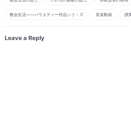
教会生活――バラエティー作品シリ－ズ
音楽動画
讃
Leave a Reply