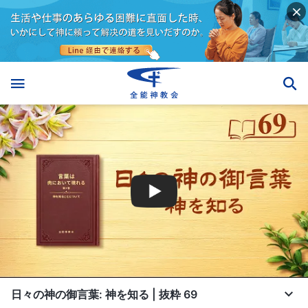
日々の神の御言葉: 神を知る | 抜粋 69