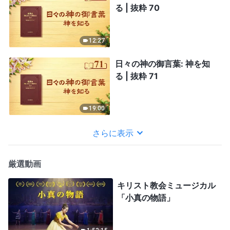
る | 抜粋 70
12:27
日々の神の御言葉: 神を知
る | 抜粋 71
19:00
さらに表示
厳選動画
キリスト教会ミュージカル
「小真の物語」