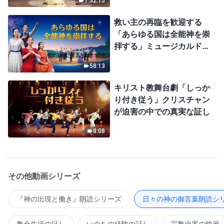
1:52:15
救い主の再臨を歓迎する
「あらゆる国は全能神を崇
拝する」ミュージカルドラ
マ
58:13
キリスト教舞台劇「しっか
り付き従う」クリスチャン
が迫害の中での真実な証し
8:08
その他動画シリーズ
『神の出現と働き』朗読シリーズ
日々の神の御言葉朗読シ
教会生活の証し
いのちの経験の証し
宗教迫害の映画