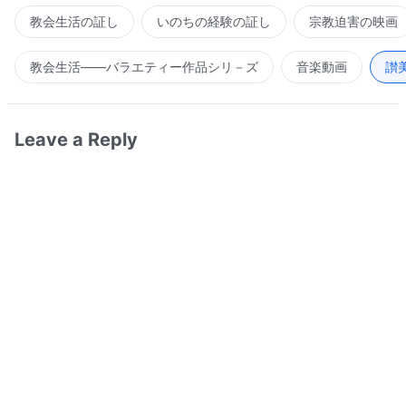
教会生活の証し
いのちの経験の証し
宗教迫害の映画
教会生活――バラエティー作品シリ－ズ
音楽動画
讃
Leave a Reply