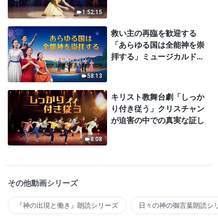
1:52:15
救い主の再臨を歓迎する
「あらゆる国は全能神を崇
拝する」ミュージカルドラ
マ
58:13
キリスト教舞台劇「しっか
り付き従う」クリスチャン
が迫害の中での真実な証し
8:08
その他動画シリーズ
『神の出現と働き』朗読シリーズ
日々の神の御言葉朗読シ