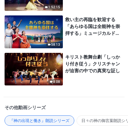
1:52:15
救い主の再臨を歓迎する
「あらゆる国は全能神を崇
拝する」ミュージカルドラ
マ
58:13
キリスト教舞台劇「しっか
り付き従う」クリスチャン
が迫害の中での真実な証し
8:08
その他動画シリーズ
『神の出現と働き』朗読シリーズ
日々の神の御言葉朗読シ