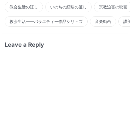
教会生活の証し
いのちの経験の証し
宗教迫害の映画
教会生活――バラエティー作品シリ－ズ
音楽動画
讃
Leave a Reply