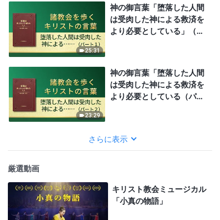
神の御言葉「堕落した人間
は受肉した神による救済を
より必要としている」（パ
ート1）
25:31
神の御言葉「堕落した人間
は受肉した神による救済を
より必要としている（パー
ト２）」
23:29
さらに表示
厳選動画
キリスト教会ミュージカル
「小真の物語」