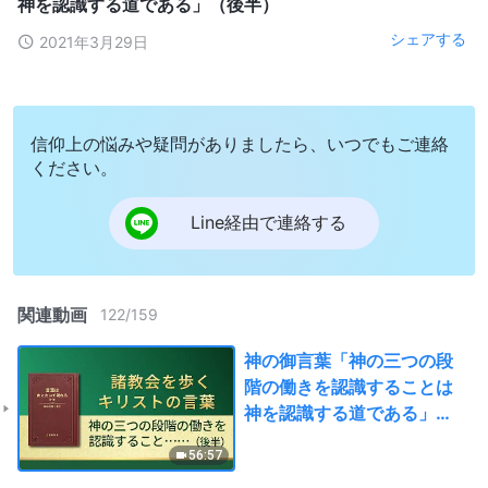
神を認識する道である」（後半）
シェアする
2021年3月29日
信仰上の悩みや疑問がありましたら、いつでもご連絡
ください。
Line経由で連絡する
関連動画
122
/
159
神の御言葉「神の三つの段
階の働きを認識することは
神を認識する道である」
（後半）
56:57