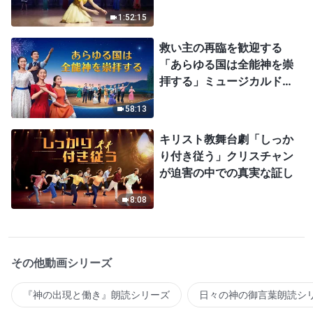
1:52:15
救い主の再臨を歓迎する
「あらゆる国は全能神を崇
拝する」ミュージカルドラ
マ
58:13
キリスト教舞台劇「しっか
り付き従う」クリスチャン
が迫害の中での真実な証し
8:08
その他動画シリーズ
『神の出現と働き』朗読シリーズ
日々の神の御言葉朗読シ