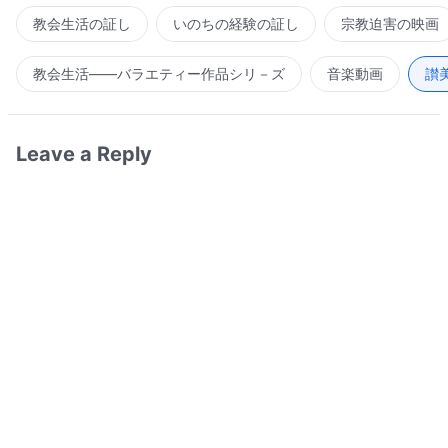
教会生活の証し
いのちの経験の証し
宗教迫害の映画
教会生活――バラエティー作品シリ－ズ
音楽動画
讃
Leave a Reply