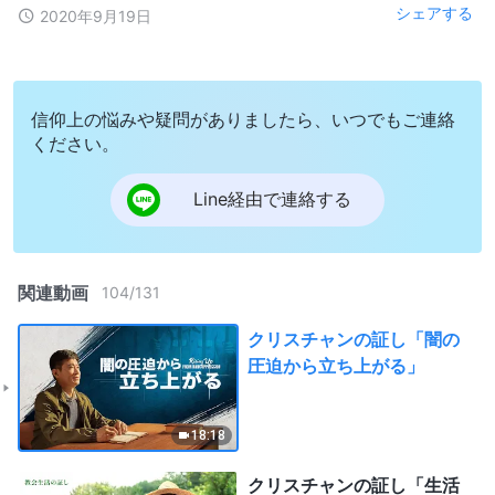
シェアする
2020年9月19日
信仰上の悩みや疑問がありましたら、いつでもご連絡
ください。
Line経由で連絡する
関連動画
104
/
131
クリスチャンの証し「闇の
圧迫から立ち上がる」
18:18
クリスチャンの証し「生活