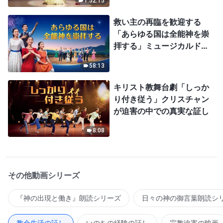
1:52:15
救い主の再臨を歓迎する
「あらゆる国は全能神を崇
拝する」ミュージカルドラ
マ
58:13
キリスト教舞台劇「しっか
り付き従う」クリスチャン
が迫害の中での真実な証し
8:08
その他動画シリーズ
『神の出現と働き』朗読シリーズ
日々の神の御言葉朗読シ
教会生活の証し
いのちの経験の証し
宗教迫害の映画