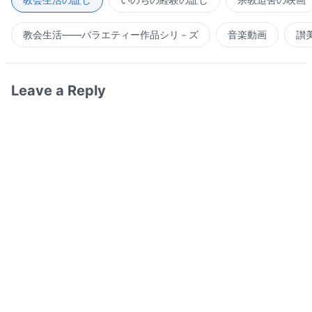
教会生活――バラエティー作品シリ－ズ
音楽動画
讃
Leave a Reply