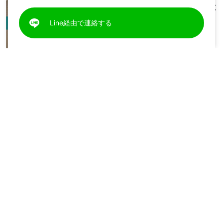
クリスチャンの証し「苦境と
いう試験」日本語吹き替え
Line経由で連絡する
42:39
【クリスチャンの証し：伝え
たい話】ジョイのストーリー
36:35
クリスチャンの証し「神の証
しをする方法をどのように学
んだか」日本語吹き替え
38:24
クリスチャンの証し「果たす
べき義務」日本語吹き替え