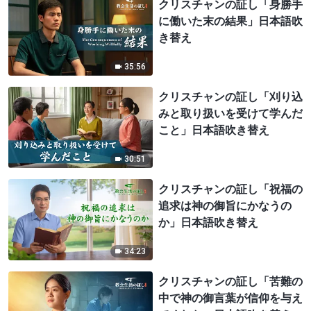
クリスチャンの証し「身勝手
に働いた末の結果」日本語吹
き替え
35:56
クリスチャンの証し「刈り込
みと取り扱いを受けて学んだ
こと」日本語吹き替え
30:51
クリスチャンの証し「祝福の
追求は神の御旨にかなうの
か」日本語吹き替え
34:23
クリスチャンの証し「苦難の
中で神の御言葉が信仰を与え