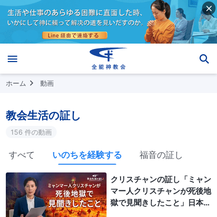
ホーム
動画
教会生活の証し
156 件の動画
すべて
いのちを経験する
福音の証し
クリスチャンの証し「ミャン
マー人クリスチャンが死後地
獄で見聞きしたこと」日本語
吹き替え