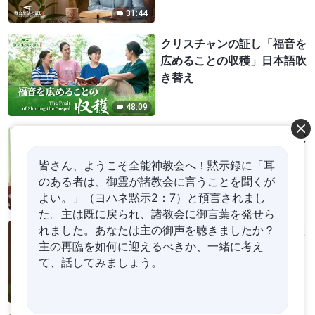
31:44
クリスチャンの証し「福音を
広めることの収穫」日本語吹
き替え
48:09
クリスチャンの証し「傲慢な
性質はどうすれば変わるの
皆さん、ようこそ全能神教会へ！黙示録に「耳
か」日本語吹き替え
のある者は、御霊が諸教会に言うことを聞くが
よい。」（ヨハネ黙示2：7）と預言されまし
44:04
た。主は既に戻られ、諸教会に御言葉を発せら
れました。あなたは主の御声を聴きましたか？
クリスチャンの証し「金銭と
主の再臨を如何に迎えるべきか、一緒に考え
地位が何の役に立ったのか」
て、話してみましょう。
日本語吹き替え
37:25