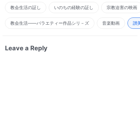
教会生活の証し
いのちの経験の証し
宗教迫害の映画
教会生活――バラエティー作品シリ－ズ
音楽動画
讃
Leave a Reply