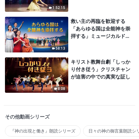
1:52:15
救い主の再臨を歓迎する
「あらゆる国は全能神を崇
拝する」ミュージカルドラ
マ
58:13
キリスト教舞台劇「しっか
り付き従う」クリスチャン
が迫害の中での真実な証し
8:08
その他動画シリーズ
『神の出現と働き』朗読シリーズ
日々の神の御言葉朗読シ