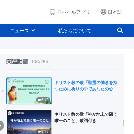
5:50
モバイルアプリ
日本語
「あなたは信仰ゆえにとても多く
のものを得た」キリスト教の歌 歌
ニュース
私たちについて
詞付き
5:26
賛美歌「神は静かにすべての人を
満たす」歌詞付き
関連動画
106
/
265
5:40
キリスト教の歌「聖霊の働きを持
つために祈りの中であなたの心に
あることを話しなさい」歌詞付き
6:12
キリスト教の歌「神が地上で願う
唯一のこと」歌詞付き
6:19