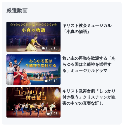
「神は人が心から悔い改めること
厳選動画
を望む」キリスト教の歌 歌詞付き
6:04
キリスト教会ミュージカル
「小真の物語」
「ペテロの経験を手本とせよ」キ
リスト教の歌 歌詞付き
1:52:15
6:55
救い主の再臨を歓迎する「あ
らゆる国は全能神を崇拝す
「真の祈り」キリスト教の歌 歌詞
る」ミュージカルドラマ
付き
58:13
4:53
キリスト教舞台劇「しっかり
付き従う」クリスチャンが迫
キリスト教の歌「神の言葉の重要
害の中での真実な証し
性」歌詞付き
8:08
6:10
「神が救う人々は神の心の中で最