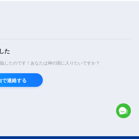
5:11
キリスト教の歌「真理を愛する者
たちが追求すべきこと」歌詞付き
4:25
キリスト教の歌「苦しい試練を通
した
してのみ神の麗しさを知ることが
できる」歌詞付き
臨したのです！あなたは神の国に入りたいですか？
5:23
経由で連絡する
キリスト教の歌「神の前で静まる
者だけがいのちに集中する」歌詞
付き
6:18
キリスト教の歌「神の現在の言葉
に従い聖霊の働きを得なさい」歌
詞付き
3:51