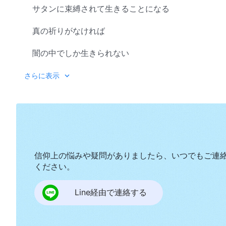
サタンに束縛されて生きることになる
真の祈りがなければ
闇の中でしか生きられない
神は兄弟姉妹が日々
さらに表示
真の祈りを捧げることを願っている
これは教義への執着ではない
成果を出すことが必要なのだ
信仰上の悩みや疑問がありましたら、いつでもご連
神が最低限求めていることは心を開くことだ
ください。
もし人が神に心を与え、本音を話すなら
Line経由で連絡する
神は喜んで人の中で働くだろう