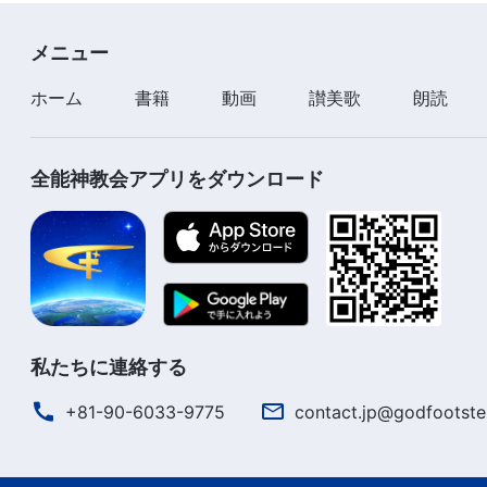
退かないよう祈ることは
メニュー
為すべき最小限のことだ
ホーム
書籍
動画
讃美歌
朗読
皆この現実の中へ入らなければならず
全能神教会アプリをダウンロード
祈りの中で意識的に訓練すべきだ
ただ待つのではなく
自ら霊の感動を求めよ
これこそ真に神を求める者が為すことだ
私たちに連絡する
『小羊に従って新しい歌を歌おう』より
+81-90-6033-9775
contact.jp@godfootste
#ワーシップ #ゴスペル #
讃美歌
#賛美 歌