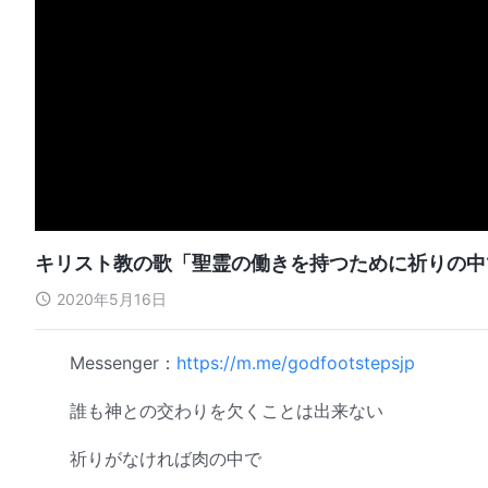
キリスト教の歌「聖霊の働きを持つために祈りの中
2020年5月16日
Messenger：
https://m.me/godfootstepsjp
誰も神との交わりを欠くことは出来ない
祈りがなければ肉の中で