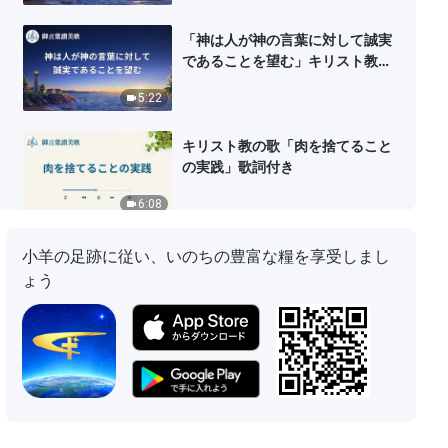
「神は人が神の言葉に対して誠実
であることを望む」キリスト教の
歌 歌詞付き
5:22
キリスト教の歌「肉を捨てること
の実践」歌詞付き
6:08
キリスト教音楽「聖霊の働きの原
小羊の足跡に従い、いのちの豊富な糧を享受しまし
則」歌詞付き
ょう
5:33
キリスト教の歌「人間に対する神
の姿勢」歌詞付き
5:03