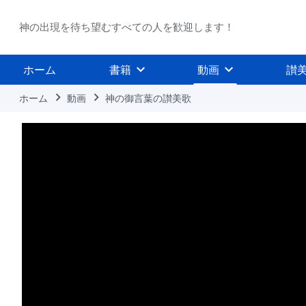
神の出現を待ち望むすべての人を歓迎します！
ホーム
書籍
動画
讃
ホーム
動画
神の御言葉の讃美歌