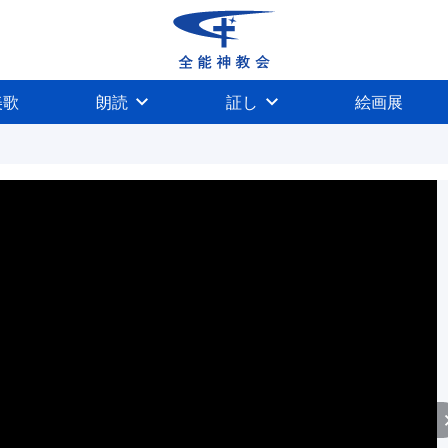
美歌
朗読
証し
絵画展