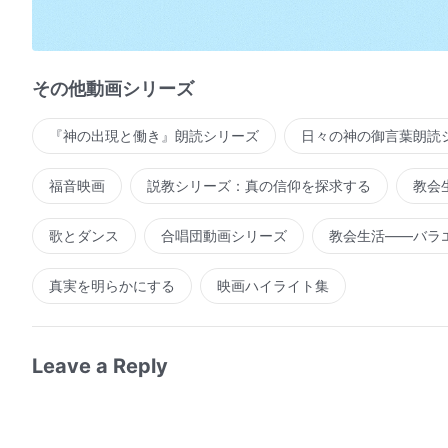
神が望んでいるのはねじれた心でなく
純粋で正直な心だ
その他動画シリーズ
もし人が心を神に話さないなら
『神の出現と働き』朗読シリーズ
日々の神の御言葉朗読
神は働かず、人の心を感動させることもない
祈りは極めて大切だ
福音映画
説教シリーズ：真の信仰を探求する
教会
霊の働きを祈りの中で受ける時
歌とダンス
合唱団動画シリーズ
教会生活――バラ
あなたの心は神に動かされ
真実を明らかにする
映画ハイライト集
神への愛の力が湧いてくるのだ
もしあなたが心を込めて祈らず
Leave a Reply
神に心を開かず