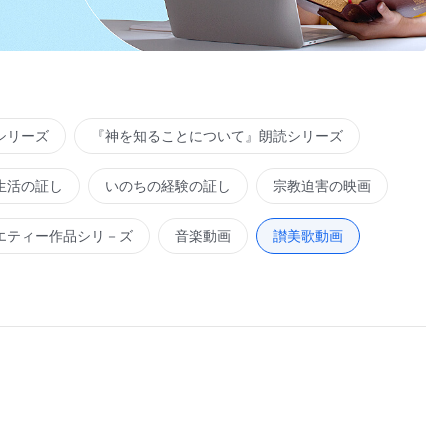
シリーズ
『神を知ることについて』朗読シリーズ
生活の証し
いのちの経験の証し
宗教迫害の映画
エティー作品シリ－ズ
音楽動画
讃美歌動画