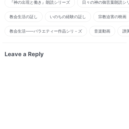
『神の出現と働き』朗読シリーズ
日々の神の御言葉朗読シ
教会生活の証し
いのちの経験の証し
宗教迫害の映画
教会生活――バラエティー作品シリ－ズ
音楽動画
讃
Leave a Reply