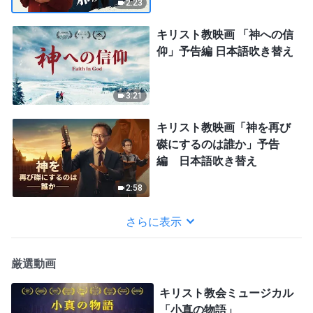
2:23
キリスト教映画 「神への信
仰」予告編 日本語吹き替え
3:21
キリスト教映画「神を再び
磔にするのは誰か」予告
編 日本語吹き替え
2:58
さらに表示
厳選動画
キリスト教会ミュージカル
「小真の物語」