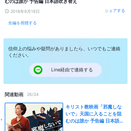
むのは誰か 予告編 日本語吹き替え
シェアする
2018年9月19日
全編を視聴する
信仰上の悩みや疑問がありましたら、いつでもご連絡
ください。
Line経由で連絡する
関連動画
26
/
34
キリスト教映画「邪魔しな
いで」天国に入ることを阻
むのは誰か 予告編 日本語吹
き替え