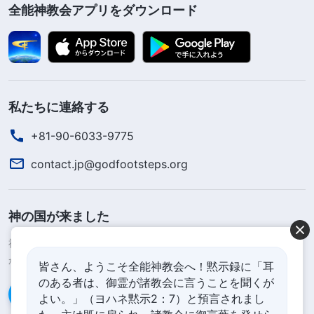
全能神教会アプリをダウンロード
私たちに連絡する
+81-90-6033-9775
contact.jp@godfootsteps.org
神の国が来ました
神の国が地上に降臨したのです！あなたは神の国に入りたいです
か？
皆さん、ようこそ全能神教会へ！黙示録に「耳
のある者は、御霊が諸教会に言うことを聞くが
Line経由で連絡する
よい。」（ヨハネ黙示2：7）と預言されまし