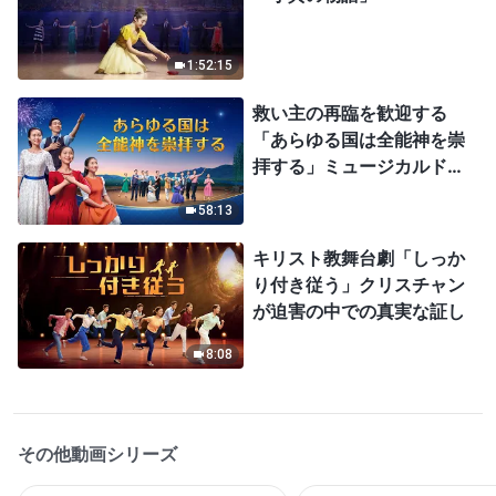
1:52:15
救い主の再臨を歓迎する
「あらゆる国は全能神を崇
拝する」ミュージカルドラ
マ
58:13
キリスト教舞台劇「しっか
り付き従う」クリスチャン
が迫害の中での真実な証し
8:08
その他動画シリーズ