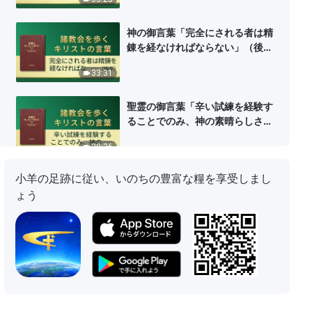
神の御言葉「完全にされる者は精
錬を経なければならない」（後
半）
33:31
聖霊の御言葉「辛い試練を経験す
ることでのみ、神の素晴らしさを
知ることができる」
30:36
小羊の足跡に従い、いのちの豊富な糧を享受しまし
神の御言葉「神を愛することだけ
ょう
が本当に神を信じることである」
（前半）
33:00
神の御言葉「神を愛することだけ
が本当に神を信じることである」
（後半）
24:01