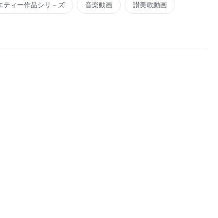
エティー作品シリ－ズ
音楽動画
讃美歌動画