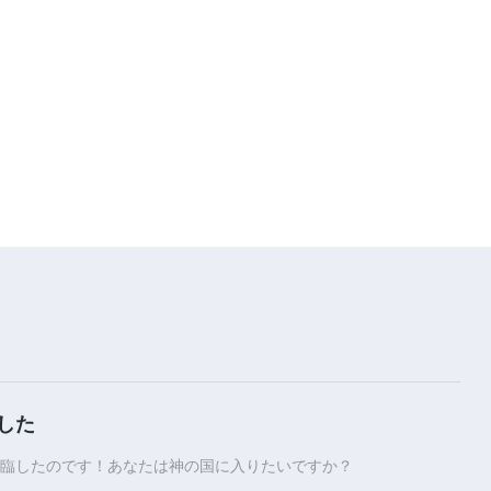
47:59
聖霊の御言葉「あなたは生かされ
たか」
15:26
聖霊の御言葉「性質が変わらない
ままなのは、神に敵対しているこ
とである」
29:54
神の御言葉「神を知らない者はす
べて神に反対する人々である」
23:40
した
神の御言葉「働きと入ること」
（２）
臨したのです！あなたは神の国に入りたいですか？