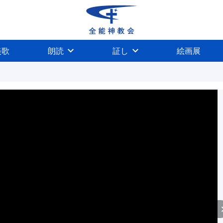
美歌
朗読
証し
絵画展