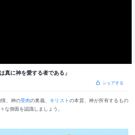
は真に神を愛する者である」
シェアする
内情、神の
受肉
の奥義、
キリスト
の本質、神が所有するもの
々な側面を認識しましょう。