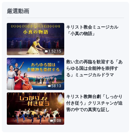
神の御言葉「千年神の国は訪れ
厳選動画
た」についての短い話
18:39
キリスト教会ミュージカル
「小真の物語」
聖霊の御言葉「神を知る者だけ
が、神の証人となることができ
1:52:15
る」
29:48
救い主の再臨を歓迎する「あ
らゆる国は全能神を崇拝す
神の御言葉「ペテロはどのように
る」ミュージカルドラマ
イエスを知るようになったか」
58:13
47:19
キリスト教舞台劇「しっかり
付き従う」クリスチャンが迫
聖霊の御言葉「精錬を経験するこ
害の中での真実な証し
とでのみ、人は真の愛をもつこと
ができる」
8:08
29:33
神の御言葉「神を愛する人は永遠