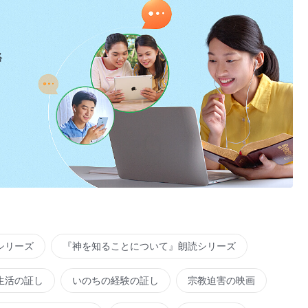
絡
シリーズ
『神を知ることについて』朗読シリーズ
生活の証し
いのちの経験の証し
宗教迫害の映画