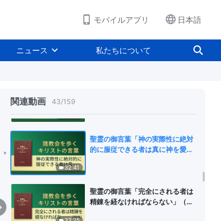
27:30
モバイルアプリ
日本語
神の御言葉「神の国の時代は言葉
の時代」
ニュース
私たちについて
43:33
神の御言葉「すべてが神の言葉に
よって達成される」
関連動画
43
/
159
48:40
聖霊の御言葉「神の実際性に絶対
的に服従できる者は真に神を愛す
る者である」
32:41
聖霊の御言葉「完全にされる者は
精錬を経なければならない」（前
半）
33:25