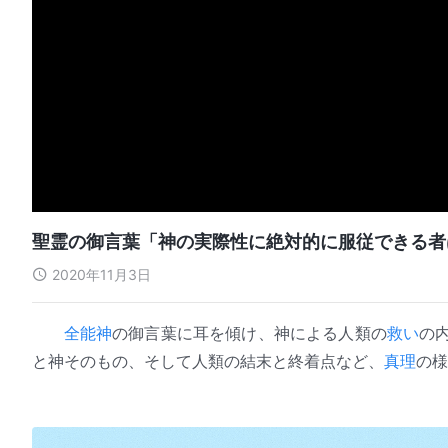
聖霊の御言葉「神の実際性に絶対的に服従できる者
2020年11月3日
全能神
の御言葉に耳を傾け、神による人類の
救い
の
と神そのもの、そして人類の結末と終着点など、
真理
の様