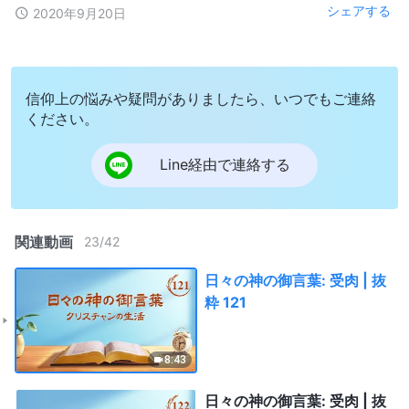
シェアする
2020年9月20日
信仰上の悩みや疑問がありましたら、いつでもご連絡
ください。
Line経由で連絡する
関連動画
23
/
42
日々の神の御言葉: 受肉 | 抜
粋 121
8:43
日々の神の御言葉: 受肉 | 抜