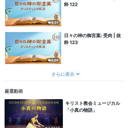
粋 122
8:37
日々の神の御言葉: 受肉 | 抜
粋 123
6:09
さらに表示
厳選動画
キリスト教会ミュージカル
「小真の物語」