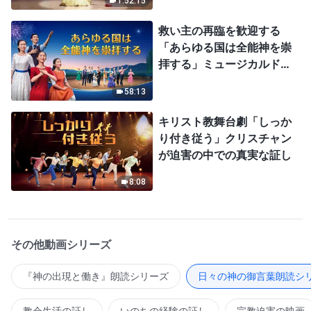
1:52:15
救い主の再臨を歓迎する
「あらゆる国は全能神を崇
拝する」ミュージカルドラ
マ
58:13
キリスト教舞台劇「しっか
り付き従う」クリスチャン
が迫害の中での真実な証し
8:08
その他動画シリーズ
『神の出現と働き』朗読シリーズ
日々の神の御言葉朗読シ
教会生活の証し
いのちの経験の証し
宗教迫害の映画