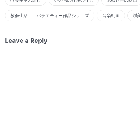
教会生活――バラエティー作品シリ－ズ
音楽動画
讃
Leave a Reply