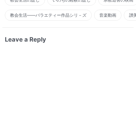
教会生活――バラエティー作品シリ－ズ
音楽動画
讃
Leave a Reply