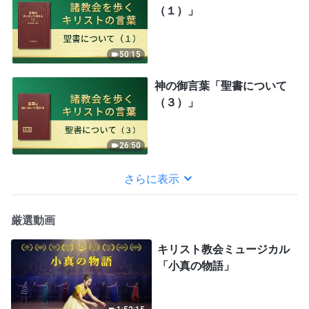
（１）」
50:15
神の御言葉「聖書について
（３）」
26:50
さらに表示
厳選動画
キリスト教会ミュージカル
「小真の物語」