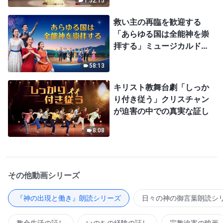
1:52:15
救い主の再臨を歓迎する
「あらゆる国は全能神を崇
拝する」ミュージカルドラ
マ
58:13
キリスト教舞台劇「しっか
り付き従う」クリスチャン
が迫害の中での真実な証し
8:08
その他動画シリーズ
『神の出現と働き』朗読シリーズ
日々の神の御言葉朗読シ
教会生活の証し
いのちの経験の証し
宗教迫害の映画