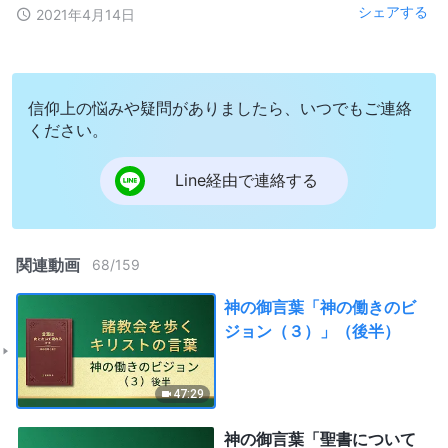
シェアする
2021年4月14日
信仰上の悩みや疑問がありましたら、いつでもご連絡
ください。
Line経由で連絡する
関連動画
68
/
159
神の御言葉「神の働きのビ
ジョン（３）」（後半）
47:29
神の御言葉「聖書について