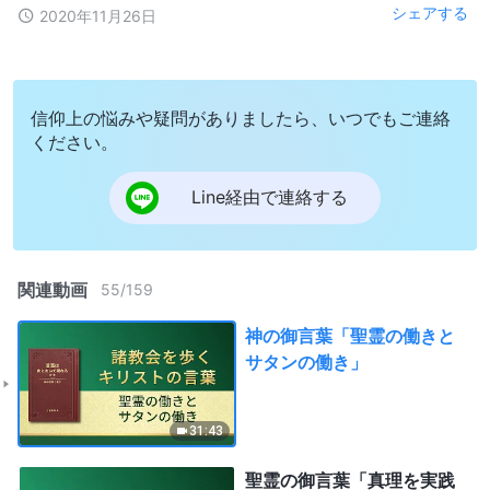
シェアする
2020年11月26日
信仰上の悩みや疑問がありましたら、いつでもご連絡
ください。
Line経由で連絡する
関連動画
55
/
159
神の御言葉「聖霊の働きと
サタンの働き」
31:43
聖霊の御言葉「真理を実践