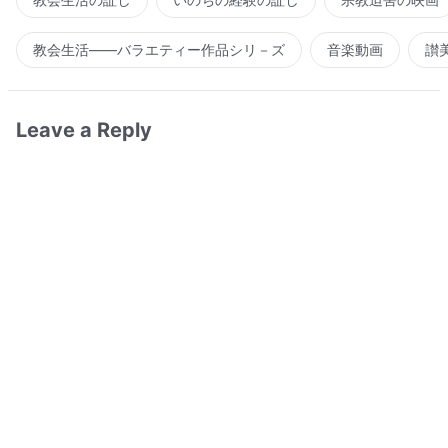
教会生活――バラエティー作品シリ－ズ
音楽動画
讃
Leave a Reply