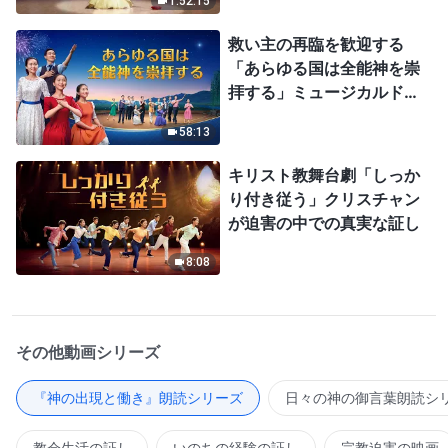
1:52:15
救い主の再臨を歓迎する
「あらゆる国は全能神を崇
拝する」ミュージカルドラ
マ
58:13
キリスト教舞台劇「しっか
り付き従う」クリスチャン
が迫害の中での真実な証し
8:08
その他動画シリーズ
『神の出現と働き』朗読シリーズ
日々の神の御言葉朗読シ
教会生活の証し
いのちの経験の証し
宗教迫害の映画