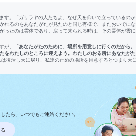
います。「ガリラヤの人たちよ、なぜ天を仰いで立っているの
かれるのをあなたがたが見たのと同じ有様で、またおいでになるで
がったのは霊体であり、戻って来られる時は、その霊体が雲に
なさるため、人の子として再び受肉されたと証されている。明
偽だと牧師や長老はいつも言っているんです。だから主が受肉
ですが、「
あなたがたのために、場所を用意しに行くのだから。
。主が雲に乗って降りて来られ、私たちを天国へ連れていかれ
たをわたしのところに迎えよう。わたしのおる所にあなたがた
イエスは復活し天に戻り、私達のための場所を用意するとつまり
引き上げ空に持ち上げ主にお目見えできるということで、あな
うから、どうやって私達を天国に連れて行くのです？ 天国は
ましたら、いつでもご連絡ください。
する