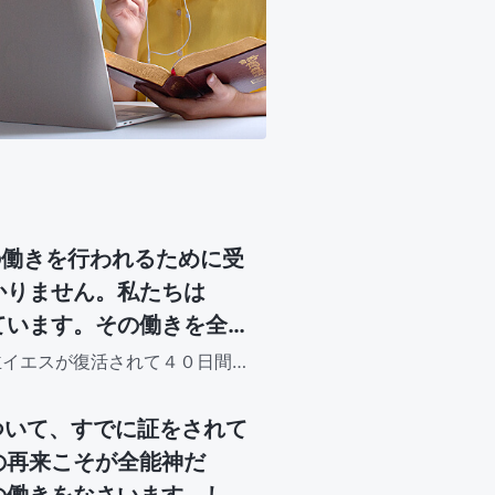
の働きを行われるために受
かりません。私たちは
ています。その働きを全
の弟子達の前に現れら
主イエスが復活されて４０日間
いますが、これについては明ら
天されました。まさに、
姿で現れますが、物質界や空間
ているのか。あなたがた
ついて、すでに証をされて
上って行かれるのをあな
の再来こそが全能神だ
なるであろう」（使徒行
の働きをなさいます。し