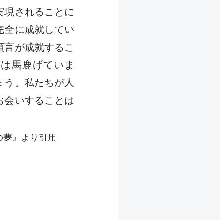
実現されることに
完全に成就してい
預言が成就するこ
のは馬鹿げていま
ょう。私たちが人
お会いすることは
の夢』より引用