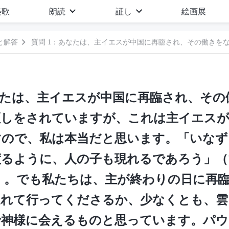
美歌
朗読
証し
絵画展
と解答
なたは、主イエスが中国に再臨され、そ
証しをされていますが、これは主イエスが
すので、私は本当だと思います。「
いなず
渡るように、人の子も現れるであろう
」（
:27）。でも私たちは、主が終わりの日に再
連れて行ってくださるか、少なくとも、雲
で神様に会えるものと思っています。パウ