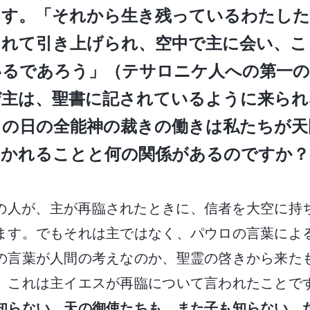
ます。「それから生き残っているわたした
まれて引き上げられ、空中で主に会い、こ
るであろう」（テサロニケ人への第一の手紙
ぜ主は、聖書に記されているように来られ
りの日の全能神の裁きの働きは私たちが天
かれることと何の関係があるのですか？
の人が、主が再臨されたときに、信者を大空に持
ます。でもそれは主ではなく、パウロの言葉によ
の言葉が人間の考えなのか、聖霊の啓きから来た
。これは主イエスが再臨について言われたことで
知らない。天の御使たちも、また子も知らない、