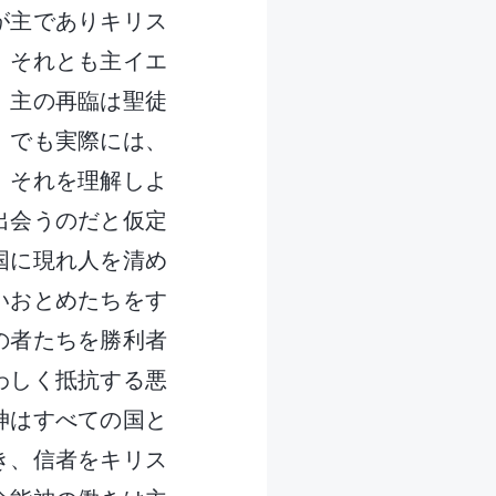
が主でありキリス
、それとも主イエ
 主の再臨は聖徒
。でも実際には、
。それを理解しよ
出会うのだと仮定
国に現れ人を清め
いおとめたちをす
の者たちを勝利者
わしく抵抗する悪
神はすべての国と
き、信者をキリス