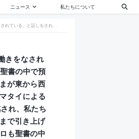
ニュース
私たちについて
質問 1：あなたは、主イエスが中国に再臨され、その働きをなされている、と証しをされていますが、これは主イエスが聖書の中で預言していますので、私は本当だと思います。「いなずまが東から西にひらめき渡るように、人の子も現れるであろう」（マタイによる福音書 24:27）。でも私たちは、主が終わりの日に再臨され、私たちを天の国に連れて行ってくださるか、少なくとも、雲まで引き上げられて空中で神様に会えるものと思っています。パウロも聖書の中で言っています。「それから生き残っているわたしたちが、彼らと共に雲に包まれて引き上げられ、空中で主に会い、こうして、いつも主と共にいるであろう」（テサロニケ人への第一の手紙 4:17）。しかしなぜ主は、聖書に記されているように来られないのですか？ 終わりの日の全能神の裁きの働きは私たちが天国に連れて行かれることと何の関係があるのですか？
の働きをなされ
聖書の中で預
まが東から西
マタイによる
臨され、私たち
まで引き上げ
ロも聖書の中