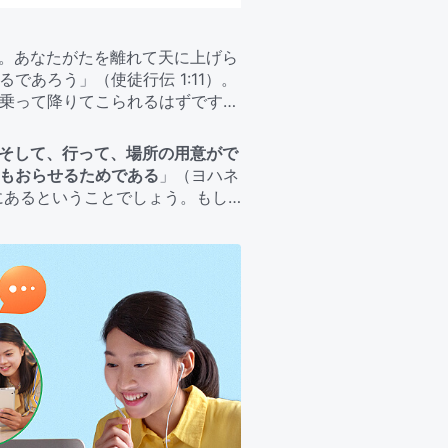
か。あなたがたを離れて天に上げら
あろう」（使徒行伝 1:11）。
乗って降りてこられるはずです。
らかに聖書と矛盾しています。主
して戻るなんて有りえない。あな
そして、行って、場所の用意がで
るのを待っていれば、間違いな
もおらせるためである
」（ヨハネ
天にあるということでしょう。もし
た方の証しは主イエスは戻り受肉
地上にあるのですかそれとも天