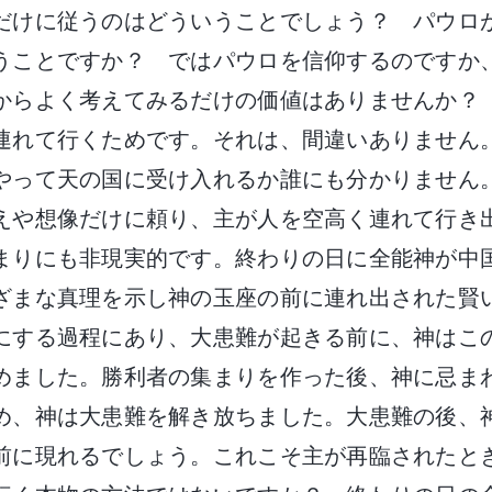
だけに従うのはどういうことでしょう？ パウロ
うことですか？ ではパウロを信仰するのですか
からよく考えてみるだけの価値はありませんか？
連れて行くためです。それは、間違いありません
やって天の国に受け入れるか誰にも分かりません
えや想像だけに頼り、主が人を空高く連れて行き
まりにも非現実的です。終わりの日に全能神が中
ざまな真理を示し神の玉座の前に連れ出された賢
にする過程にあり、大患難が起きる前に、神はこ
めました。勝利者の集まりを作った後、神に忌ま
め、神は大患難を解き放ちました。大患難の後、
前に現れるでしょう。これこそ主が再臨されたと