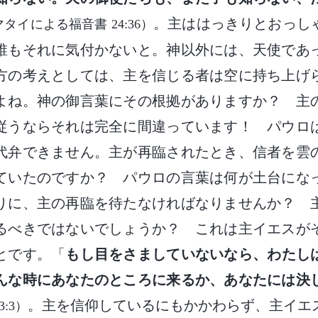
。主ははっきりとおっし
タイによる福音書 24:36）
誰もそれに気付かないと。神以外には、天使であ
方の考えとしては、主を信じる者は空に持ち上げ
よね。神の御言葉にその根拠がありますか？ 主
従うならそれは完全に間違っています！ パウロ
代弁できません。主が再臨されたとき、信者を雲
ていたのですか？ パウロの言葉は何が土台に
りに、主の再臨を待たなければなりませんか？ 
るべきではないでしょうか？ これは主イエスが
とです。「
もし目をさましていないなら、わたし
んな時にあなたのところに来るか、あなたには決
。主を信仰しているにもかかわらず、主イエ
:3）