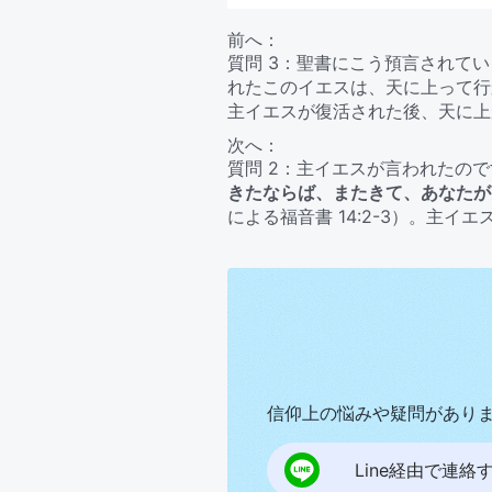
前へ：
質問 3：聖書にこう預言されて
れたこのイエスは、天に上って行
主イエスが復活された後、天に上
神様が終わりの日に裁きの働きを
次へ：
が受肉して再来したという証言は
質問 2：主イエスが言われたの
た方の証しは受け入れられません
きたならば、またきて、あなたが
い！
による福音書 14:2-3）。主
主が戻られたのなら、私達を天に
して地にあり話し働いているとい
に？
信仰上の悩みや疑問があり
Line経由で連絡