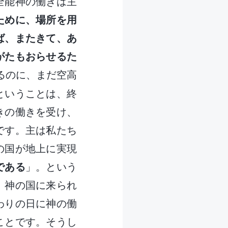
全能神の働きは主
ために、場所を用
ば、またきて、あ
がたもおらせるた
るのに、まだ空高
ということは、終
きの働きを受け、
です。主は私たち
の国が地上に実現
である
」。という
、神の国に来られ
わりの日に神の働
ことです。そうし