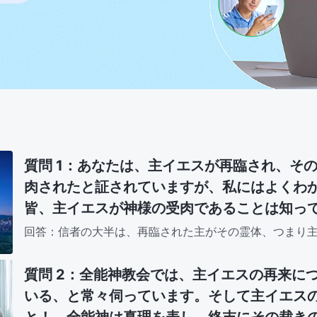
質問 1：あなたは、主イエスが再臨され、そ
肉されたと証されていますが、私にはよくわ
皆、主イエスが神様の受肉であることは知っ
うされ、十字架に磔にされ、蘇られ、すべて
回答：信者の大半は、再臨された主がその霊体、つまり
に人々の前に現れた時と同じ霊体で出現されると信じて
れ、そして栄光に輝く霊的な体で天国へと昇
かです。復活後の主イエスの霊体は見掛けは受肉と同じ
「ガリラヤの人たちよ、なぜ天を仰いで立っ
質問 2：全能神教会では、主イエスの再来に
または場所に束縛されることはありません。自由に…
を離れて天に上げられたこのイエスは、天に
いる、と常々伺っています。そして主イエス
たがたが見たのと同じ有様で、またおいでに
と！ 全能神は真理を表し、終末にその裁き