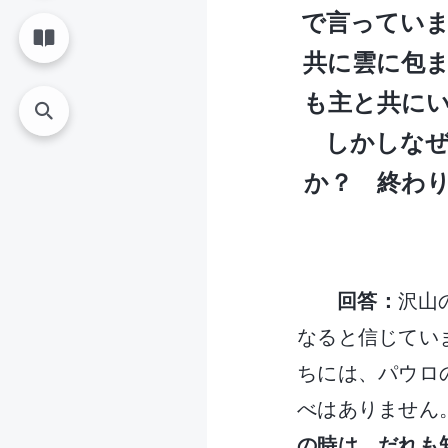
で言ってい
共に雲に包
も主と共にい
しかしな
か？ 終わ
回答：
沢山
なると信じてい
ちには、パウロ
べはありません
の時は、だれも