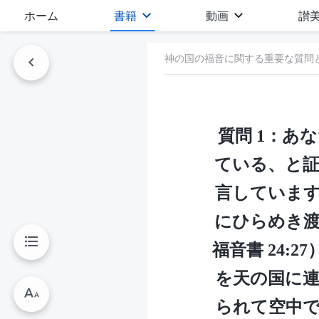
ホーム
書籍
動画
讃
神の国の福音に関する重要な質問
質問 1：あ
ている、と
言していま
にひらめき
福音書 24
を天の国に
られて空中