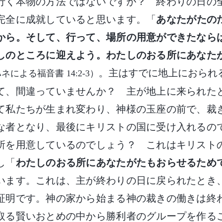
行く本物の方法ではないですか？ 終わりの日の
完全に成就していると思います。「
あなたがたの
から。そして、行って、場所の用意ができたなら
しのところに迎えよう。わたしのおる所にあなた
。主はすでに地上におられ
ネによる福音書 14:2-3）
て、間違っていませんか？ 主が地上に来られた
て私たちが生まれ変わり、神様の玉座の前で、裁
な者となり、最後にキリストの国に受け入れるの
所を用意しているのでしょう？ これはキリスト
し「
わたしのおる所にあなたがたもおらせるため
います。これは、主が終わりの日に戻られたとき
証明です。神の家から始まる神の裁きの働きは終
取る賢いおとめの中から勝利者のグループを作る