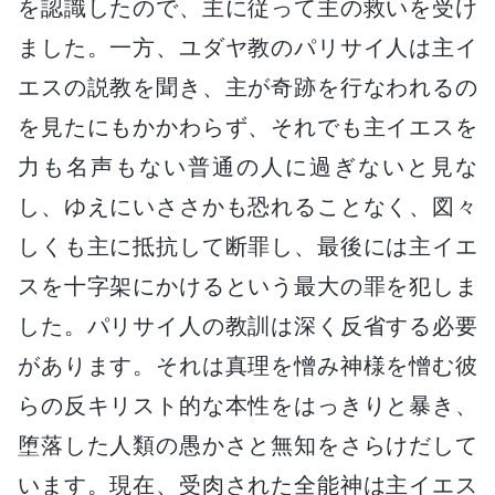
を認識したので、主に従って主の救いを受け
ました。一方、ユダヤ教のパリサイ人は主イ
エスの説教を聞き、主が奇跡を行なわれるの
を見たにもかかわらず、それでも主イエスを
力も名声もない普通の人に過ぎないと見な
し、ゆえにいささかも恐れることなく、図々
しくも主に抵抗して断罪し、最後には主イエ
スを十字架にかけるという最大の罪を犯しま
した。パリサイ人の教訓は深く反省する必要
があります。それは真理を憎み神様を憎む彼
らの反キリスト的な本性をはっきりと暴き、
堕落した人類の愚かさと無知をさらけだして
います。現在、受肉された全能神は主イエス