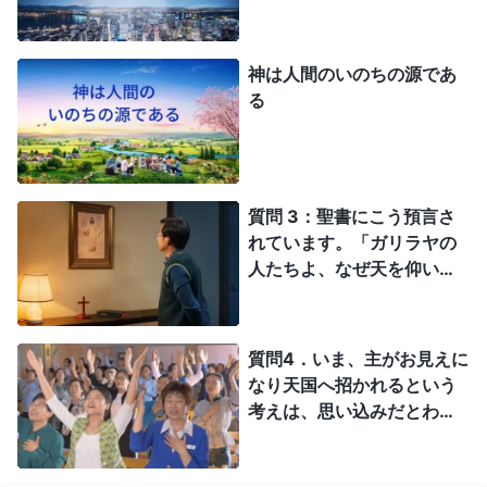
神は人間のいのちの源であ
る
質問 3：聖書にこう預言さ
れています。「ガリラヤの
人たちよ、なぜ天を仰いで
立っているのか。あなたが
たを離れて天に上げられた
このイエスは、天に上って
質問4．いま、主がお見えに
行かれるのをあなたがたが
なり天国へ招かれるという
見たのと同じ有様で、また
考えは、思い込みだとわか
おいでになるであろう」
りました。主の御言葉を裏
（使徒行伝 1:11）。主イエ
切る行為です。主の再来を
スが復活された後、天に上