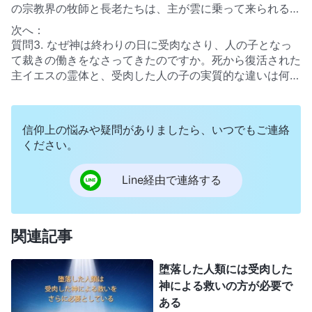
の宗教界の牧師と長老たちは、主が雲に乗って来られると
主張し、次の聖句をもっぱらこの根拠にしています。
次へ：
「……イエスは、天に上って行かれるのをあなたがたが見
質問3. なぜ神は終わりの日に受肉なさり、人の子となっ
たのと同じ有様で、またおいでになるであろ
て裁きの働きをなさってきたのですか。死から復活された
う」
（使徒行伝 1:11）
。「
見よ、彼は、雲に乗ってこられ
主イエスの霊体と、受肉した人の子の実質的な違いは何で
る。すべての人の目……は、彼を仰ぎ見るであろ
すか。これは私たちには理解できない問題です。どうかこ
う
」
（ヨハネの黙示録 1:7）
。さらに、宗教界の牧師や長
の点について教えを分かち合って下さい。
老たちは雲とともに来ない主イエスは誰であろうと偽物で
信仰上の悩みや疑問がありましたら、いつでもご連絡
あり、拒否しなければならないとも教えています。この見
ください。
解が聖書に適合しているのか否か私たちにはわかりませ
ん。このような理解は正しいのですか。正しくないのです
か。
Line経由で連絡する
関連記事
堕落した人類には受肉した
神による救いの方が必要で
ある