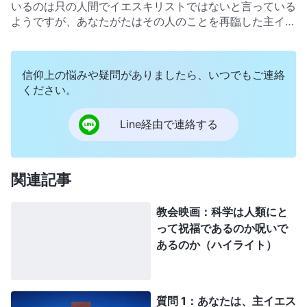
とも知識人ですね。事実と科学の観点からものごとを見な
いるのは只の人間でイエスキリストではないと言っている
くては。唯物論や進化論のような科学的観点から物事を見
ようですが、あなたがたはその人のことを再臨した主イエ
なければなりません。何故神を信じなくてはならないので
スだと言っているとか。そう、出現して働く全能神だと。
す。私たち共産主義者は無神論と進化論しか信じません。
そもそもあなたがたは共産党がキリスト教やカトリシズム
ダーウインの進化論は人類史上でも特に重要な理論です。
を以前から邪教として非難してきたことを知っています
信仰上の悩みや疑問がありましたら、いつでもご連絡
進化論によると、すべては自然の働きで創造されたという
か？ それでも主イエスが全能神として再臨したと言うの
ください。
ことがわかります。人類は自然の進化の過程における偶然
ですね。ちょっと無茶な理屈じゃないかしら？ 共産党が
の産物で、サルから進化したのです。論理的にも十分に証
あなたがたを放置するはずがありません。共産党はキリス
明出来ます。これだけで人類は神によって作られたのでは
Line経由で連絡する
ト教やカトリック教会を邪教として聖書を邪教の本として
ないことが分かります。聖書の言葉は神話や伝説でまとも
認定するつもりです。誰でも知っている話です。共産党が
には取れません。もっと唯物論や進化論を学ぶことをお勧
世界的な正統派宗教をカルト指定して断罪するなら全能神
めします。これらは実際的な論理で、色々な疑問を解決で
の出現と働きを断罪しないことがあるかしら？ 共産党が
関連記事
きます。いったいはっきり物事を見れば宗教的信仰につい
聖書をカルト本指定するなら「言葉は肉において現れる」
ても正しく理解して漠然とした信仰から脱却できるでしょ
を放置することなどあるかしら？ 公安組織がこの本を何
う。共産党に従うしか未来はありませんよ。
教会映画：科学は人類にと
冊も押収して研究しています。理解できないのよ。何故全
って祝福であるのか呪いで
能神を信じなきゃならないのか。何故全能神が終わりの日
あるのか（ハイライト）
のキリストだと言い張るの？ 私たちはこの人の家族の背
景もすべて知っています。普通の人です。キリスト教が信
じるイエスと同じ。大工の息子のイエスには両親と兄弟が
居ました。普通の人だったのです。でもキリスト教の世界
質問 1：あなたは、主イエス