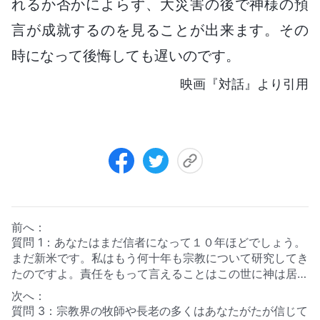
れるか否かによらず、大災害の後で神様の預
言が成就するのを見ることが出来ます。その
時になって後悔しても遅いのです。
映画『対話』より引用
前へ：
質問 1：あなたはまだ信者になって１０年ほどでしょう。
まだ新米です。私はもう何十年も宗教について研究してき
たのですよ。責任をもって言えることはこの世に神は居な
いし、救世主もいなかったということです。神を信じると
次へ：
かいう話は曖昧過ぎて現実味がないのです。私たちは二人
質問 3：宗教界の牧師や長老の多くはあなたがたが信じて