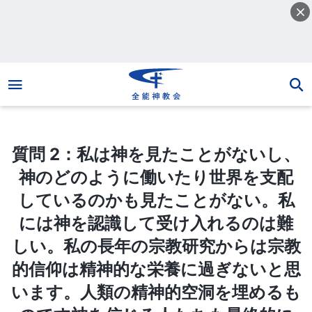
質問 2：私は神を見たことがないし、神のどのように働いたり世界を支配しているのかも見たことがない。私には神を認識して受け入れるのは難しい。私の長年の宗教研究からは宗教的信仰は精神的な栄養に過ぎないと思います。人類の精神的空洞を埋めるものです神を信じる人たちも最終的には皆死にますね。そして死んだ人のうちだれが天国に行って誰が地獄に落ちたのかなんて誰も知らないのです。全ての宗教的信仰は非常に曖昧で非現実的です。科学が発達し人類が進歩するにつれ、宗教的信仰なんてものは捨てられ消えていくでしょう。我々はまだ科学は信じなければなりません。科学こそが真理であり現実です。これはだれも否定できません。科学はまだ神を否定していませんが、神の存在を証明もしていません。もし科学が神の存在を証明し、神がすべてを支配していることも証明出来たら神を信じることはできます。我々共産主義者は科学を信じるのです。科学を信じ発展させることによってのみ人間社会は進歩するのです。科学は人間社会の問題を沢山解決することが出来ます。神を信じることによって人は何を得られますか？ 一時的な精神的な安心以外に何の役に立つのですか。実際的な問題には何の役にも立ちませんよね。従って科学を信じたほうが神を信じるよりずっと現実的です。私たちは科学を信じなくてはなりません。
質問 2：私は神を見たことがないし、
神のどのように働いたり世界を支配
しているのかも見たことがない。私
には神を認識して受け入れるのは難
しい。私の長年の宗教研究からは宗教
的信仰は精神的な栄養に過ぎないと思
います。人類の精神的空洞を埋めるも