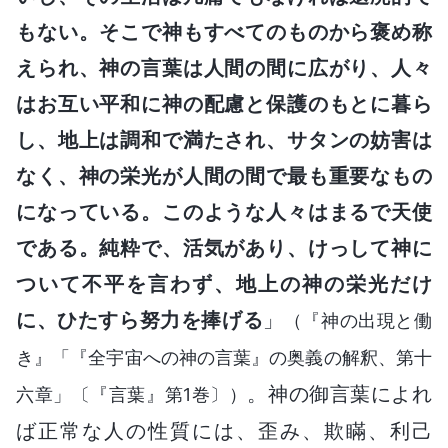
もない。そこで神もすべてのものから褒め称
えられ、神の言葉は人間の間に広がり、人々
はお互い平和に神の配慮と保護のもとに暮ら
し、地上は調和で満たされ、サタンの妨害は
なく、神の栄光が人間の間で最も重要なもの
になっている。このような人々はまるで天使
である。純粋で、活気があり、けっして神に
ついて不平を言わず、地上の神の栄光だけ
に、ひたすら努力を捧げる
」
（『神の出現と働
き』「『全宇宙への神の言葉』の奥義の解釈、第十
。神の御言葉によれ
六章」〔『言葉』第1巻〕）
ば正常な人の性質には、歪み、欺瞞、利己