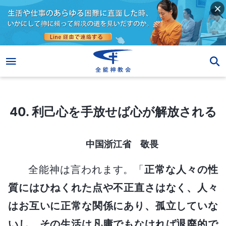
40. 利己心を手放せば心が解放される
40. 利己心を手放せば心が解放される
中国浙江省 敬畏
全能神は言われます。「
正常な人々の性
質にはひねくれた点や不正直さはなく、人々
はお互いに正常な関係にあり、孤立していな
いし、その生活は凡庸でもなければ退廃的で