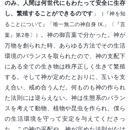
のみ、人間は何世代にもわたって安全に生存
し、繁殖することができるのです
」
（『神を知
ることについて』「唯一無二の神自身 IX.」〔『言
。神の御言葉で分かった。神が
葉』第2巻〕）
万物を創られた時、あらゆる方法でその生活
環境のバランスを取られたので、神の支配下
にある全ての生き物は秩序正しく生きて繁殖
する。そして神が定めたとおりに、互いを支
え合い、戒め合うんだ。何ものも神の作られ
た法則には逆らえない。神は生態系のバラン
スを考えて動物、植物や昆虫を作られ、僕ら
の生活環境を守って安定を与えてくださっ
た。この神の采配や、神が定めた法則がなけ