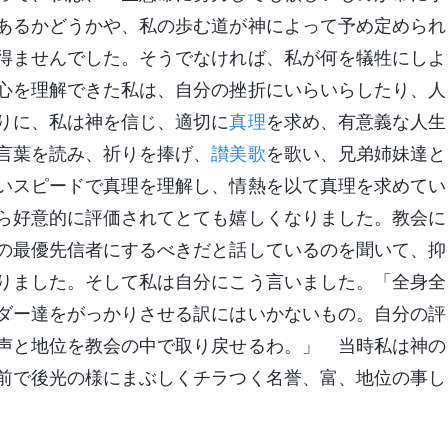
あるかどうかや、私の歩む道が神によって予め定められ
得ませんでした。そうでなければ、私が何を犠牲にしよ
心を理解できた私は、自分の挫折にいらいらしたり、人
りに、私は神を信じ、適切に
真理
を求め、有意義な人生
言葉を読み、祈りを捧げ、
讃美歌
を歌い、兄弟姉妹達と
いスピードで真理を理解し、情熱を以て真理を求めてい
ら好意的に評価されてとても嬉しくなりました。教会に
の最優先信者にするべきだと話しているのを聞いて、抑
りました。そして私は自分にこう言いました。「全身全
ダー達をがっかりさせる訳にはいかないもの。自分の評
声と地位を教会の中で取り戻せるわ。」 当時私は神の
前で後光の様にまぶしくチラつく名誉、富、地位の事し