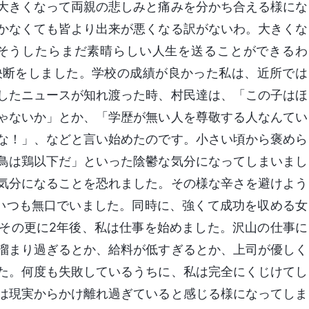
大きくなって両親の悲しみと痛みを分かち合える様にな
かなくても皆より出来が悪くなる訳がないわ。大きくな
そうしたらまだ素晴らしい人生を送ることができるわ
決断をしました。学校の成績が良かった私は、近所では
したニュースが知れ渡った時、村民達は、「この子はほ
ゃないか」とか、「学歴が無い人を尊敬する人なんてい
な！」、などと言い始めたのです。小さい頃から褒めら
鳥は鶏以下だ」といった陰鬱な気分になってしまいまし
気分になることを恐れました。その様な辛さを避けよう
いつも無口でいました。同時に、強くて成功を収める女
その更に2年後、私は仕事を始めました。沢山の仕事に
溜まり過ぎるとか、給料が低すぎるとか、上司が優しく
た。何度も失敗しているうちに、私は完全にくじけてし
は現実からかけ離れ過ぎていると感じる様になってしま