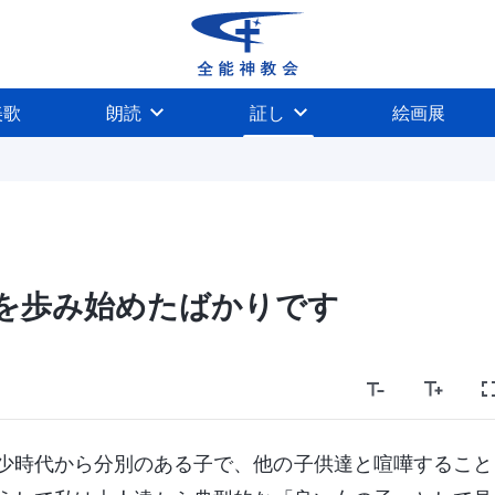
美歌
朗読
証し
絵画展
を歩み始めたばかりです
少時代から分別のある子で、他の子供達と喧嘩すること