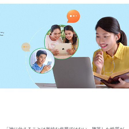
のためにいくつもの丘を越え、徒歩で往復3、4時間もか
と感じませんでした。1か月後、私はもうくたくたでし
は神の御言葉について語っても退屈でつまらないものに
善することができなかったのです。私は頭痛がするほど
ご
必要があることにまだ気付きませんでした。私は長い間
ぼしてしまい、ついには帰宅させられてしまいました。
様な気分になり、体全体がぐったりして、弱さまで感じ
、ここまで落ちぶれてしまったのかと振り返りました。
考えれば考えるほど、彼らに合わせる顔が無いと感じる
日を泣きながら家で過ごしました。私は心の中で酷く悩
目にしたのです。
「あなたがたは追求において、個人的
は追求において、個人的な観念や希望や未来を多くもち
る欲望やとりとめもない欲望を取り扱うためのものであ
典型的なサタン的な性質の表れである。…人間の心は、