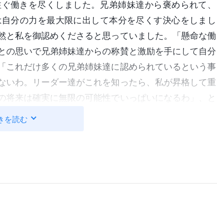
注ぐ働きを尽くしました。兄弟姉妹達から褒められて、
は自分の力を最大限に出して本分を尽くす決心をしまし
然と私を御認めくださると思っていました。「懸命な働
との思いで兄弟姉妹達からの称賛と激励を手にして自分
「これだけ多くの兄弟姉妹達に認められているという事
ないわ。リーダー達がこれを知ったら、私が昇格して重
の将来は確実に無限の可能性でいっぱいになるわ」、と
がら生きていた私は、無意識のうちに自分の本分をいい
きを読む
神の御言葉を注ぐことも止めてしまったのです。この結
れなくて否定的に、虚弱に生きる信者達が出てしまった
ました。「やっとの思いでこの‘名誉’を手にしたのに、
るの？教会のリーダー達に知られたら間違いなく私は裁
られるかも知れないわ。そうしたら全てが駄目になって
きゃいけないわ。」その後数日の間、私は毎日外出して