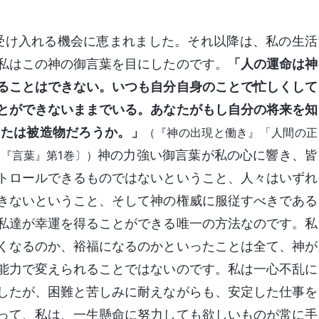
を受け入れる機会に恵まれました。それ以降は、私の生活
私はこの神の御言葉を目にしたのです。
「人の運命は神
ることはできない。いつも自分自身のことで忙しくして
とができないままでいる。あなたがもし自分の将来を知
なたは被造物だろうか。」
（『神の出現と働き』「人間の正
神の力強い御言葉が私の心に響き、皆
『言葉』第1巻〕）
トロールできるものではないということ、人々はいずれ
きないということ、そして神の権威に服従すべきである
私達が幸運を得ることができる唯一の方法なのです。私
くなるのか、裕福になるのかといったことは全て、神が
能力で変えられることではないのです。私は一心不乱に
したが、困難と苦しみに耐えながらも、安定した仕事を
って、私は、一生懸命に努力しても欲しいものが常に手