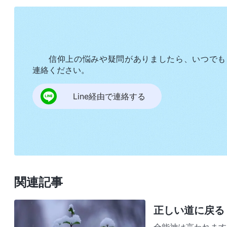
新信者達をサポートしました。時には、1つの集会
けて参加しました。しかし、私はこれを全く辛い
た。しかし、聖霊の働きを内に秘めていなかった私
なってしまい、新信者達の状況をタイミング良く改
信仰上の悩みや疑問がありましたら、いつでも
これに苦しんだにもかかわらず、神の前で自省する
連絡ください。
仕事の成果を挙げられず、新信者達の生活に害を及
Line経由で連絡する
家に着いた時はまるで空から地面まで落下してきた
ました。私は大勢の兄弟姉妹達に尊敬されながらも
兄弟姉妹達に知られたらどう見られるだろう？こう
様になり、私は集会に参加することを拒否して、毎
みました。そして、ある日、私はこの神の御言葉を
関連記事
な観念や希望や未来を多くもちすぎる。あなたがた
すぎる。現在の働きは、あなたがたの地位に対す
正しい道に戻る
る。望み、地位に対する欲望、そして観念はどれも