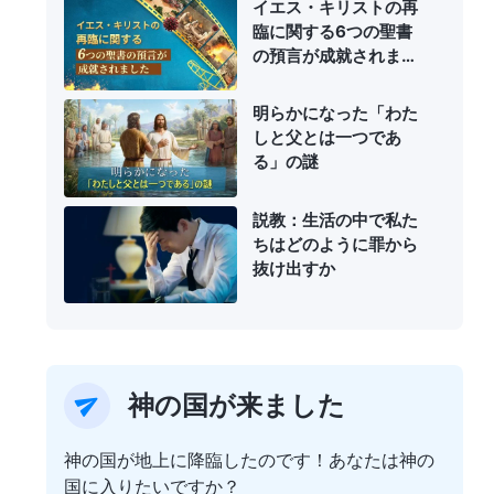
イエス・キリストの再
臨に関する6つの聖書
の預言が成就されまし
た
明らかになった「わた
しと父とは一つであ
る」の謎
説教：生活の中で私た
ちはどのように罪から
抜け出すか
神の国が来ました
神の国が地上に降臨したのです！あなたは神の
国に入りたいですか？