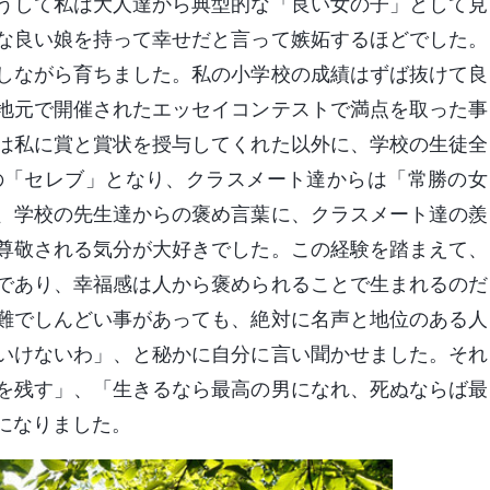
うして私は大人達から典型的な「良い女の子」として見
な良い娘を持って幸せだと言って嫉妬するほどでした。
しながら育ちました。私の小学校の成績はずば抜けて良
地元で開催されたエッセイコンテストで満点を取った事
は私に賞と賞状を授与してくれた以外に、学校の生徒全
の「セレブ」となり、クラスメート達からは「常勝の女
、学校の先生達からの褒め言葉に、クラスメート達の羨
尊敬される気分が大好きでした。この経験を踏まえて、
であり、幸福感は人から褒められることで生まれるのだ
難でしんどい事があっても、絶対に名声と地位のある人
いけないわ」、と秘かに自分に言い聞かせました。それ
を残す」、「生きるなら最高の男になれ、死ぬならば最
になりました。