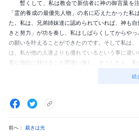
暫くして、私は教会で新信者に神の御言葉を
「霊的養成の最優先人物」の名に応えたかった私
た。私は、兄弟姉妹達に認められていれば、神も自
きと努力」が功を奏し、私はしばらくしてからやっ
の願いを叶えることができたのです。そして私は、
は、私が他の人達よりも優れているという事に違い
要な地位に就けること間違い無し。そうしたら、私
思わずにいられなくなりました。自己満足に浸りな
続
加減に取り組む様になり、新信者に対して熱心に
果、新信者の中に本当の神の御言葉の注ぎを受けら
のです。この状況に直面して動揺した私はこう思い
何で私は新信者達にこんな生き方をさせてしまって
量が無いって言われて、私の本分にストップをかけ
前へ：
裁きは光
しまうじゃない。どうにかしてこの状況を改善しな