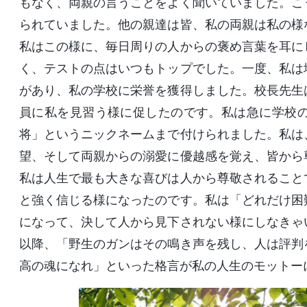
もなく、両親の言うことをよく聞いていました。こ
られていました。他の親達は皆、私の両親は私の様
私はこの様に、毎日周りの人からの褒め言葉を耳に
く、テストの点はいつもトップでした。一度、私は
があり、私の学校に栄誉を獲得しました。校長先生
員に私を見習う様に促したのです。私は急に学校
将」というニックネームまで付けられました。私は
望、そして両親からの溺愛に優越感を覚え、皆から
私は人生で最も大きな喜びは人から尊敬されること
と強く信じる様になったのです。私は「どれだけ困
になって、決して人から見下されない様にしなきゃ
以降、「野生のガンはその鳴き声を残し、人は評判
高の魂になれ」といった格言が私の人生のモットー