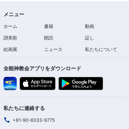
何度かありました。妻を止めようとすると力が脱け
メニュー
て仕事にも行けないのに、全能神に祈ったとたん、
ホーム
書籍
動画
力が戻ってくるのです。それ以降、頑なだった心が
少しずつ揺らぎ始めました。全能神は本当に主イエ
讃美歌
朗読
証し
スの再来なのだろうか？ と。そして、真の道を調
絵画展
ニュース
私たちについて
べるようすすめる妻に、同意したのです。
全能神教会アプリをダウンロード
その日、親せきの家で東方閃電の人たちが福音
を説いているのを見ました。ひとりの姉妹が律法の
時代から恵みの時代にかけての神の働きや、十字架
にかけられ、人の罪を贖った主イエスの働きについ
て話していました。その後主イエスの言葉と聖書の
私たちに連絡する
預言を結び付け、終わりの日に再来した神は
真理
を
+81-90-6033-9775
表し、裁きの働きを行い、人の罪深い本性を消し去