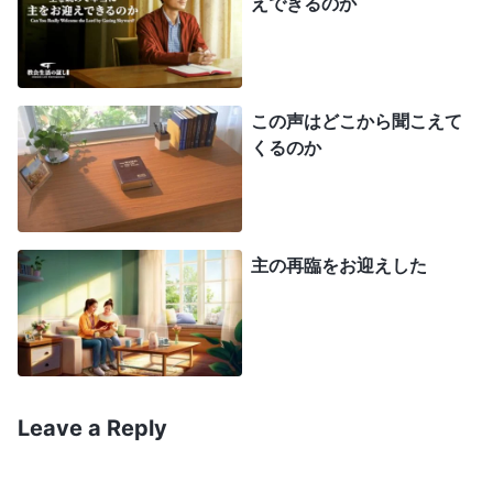
えできるのか
葉を読んでと私が言っても、いつも拒否して断罪し
ていたでしょ。無傷だったのは、神の御加護だけ
ど、神の警告でもあるのよ！」と。それを聞いて、
この声はどこから聞こえて
とても動揺しました。本当にあれが神の警告だった
くるのか
ら？ 数日後、炭鉱でコンベアの点検中に、突然め
まいがして、倒れそうになりました。冷や汗が噴き
出ました。あのまま倒れていたら、挽肉になってい
主の再臨をお迎えした
たでしょう。言葉にできない焦りを感じて、帰宅後
妻に話しました。「信者なのに、なぜ危ない目にあ
うんだ？ どういうことだ？」と聞くと妻は言いま
した。「主イエスは本当に再来した。それが全能神
よ。あなたは抵抗を続けているから、神の警告を受
Leave a Reply
けたの」。「抵抗をやめるべきよ」と。その時、心
の中で恐れを感じ、妻の邪魔はやめるべきだと思っ