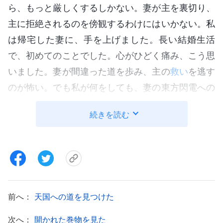
ら、もっと厳しくするしかない。妻が主を裏切り、
主に拒絶されるのを傍観するわけにはいかない。私
は帰宅した妻に、手を上げました。長い結婚生活
で、初めてのことでした。心がひどく痛み、こう思
いました。妻が間違った道を歩み、主の
救い
を逃す
のが怖い。でも私が何をしても、妻の東方閃電への
信仰は揺るがない。途方に暮れた私は、王牧師が本
続きを読む
を処分しろと言ったことを思い出しました。そう
だ、本がなければ、信仰の実践は無理だ。怒りに任
せて妻の本を見つけ、処分しましたが、妻は元の信
仰に帰ろうとしません。私の監視を逃れて集会に行
き、私にも全能
神の言葉
を読んで自分で判断するよ
前へ：
天国への道を見つけた
うにと、言い続けました。正直言って、心が揺れて
いました。のんびり屋で、強い意志の持ち主ではな
次へ：
開かれた巻物を見た