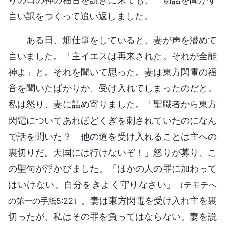
言い訳をつくって追い返しました。
ある日、畑仕事をしていると、妻が声を潜めて
言いました。「主イエスは再来された。それが全能
神よ」と。それを聞いて思った。妻は東方閃電の福
音を聞いたばかりか、受け入れてしまったのだと。
私は怒り、妻に詰め寄りました。「聖職者から東方
閃電についてあれほどくぎを刺されていたのになん
で話を聞いた？ 他の道を受け入れることは主への
裏切りだ。天国には行けないぞ！」怒りが募り、こ
の聖句が浮かびました。「ほかの人の罪に加わって
はいけない。自分をきよく守りなさい」
（テモテへ
。妻は東方閃電を受け入れ主を裏
の第一の手紙5:22）
切ったが、私はその罪を負ってはならない。妻を説