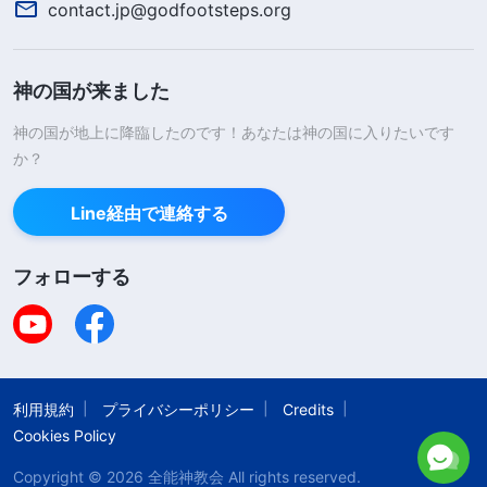
contact.jp@godfootsteps.org
り、人を徹底的に清め、救い、神の国に連れていく
と説明しました。さらに携挙についてや、賢い乙女
と愚かな乙女などにも触れました。その交わりはと
神の国が来ました
ても明快で聖書と一致しており、心が明るくなるの
神の国が地上に降臨したのです！あなたは神の国に入りたいです
を感じました。どれもこれまでの信仰で聞いたこと
か？
がない話だった。私は思いました。東方閃電の教え
Line経由で連絡する
は明らかに聖霊の働きで、糧を施してくれる。なぜ
教会の聖職者は話を聞くなと言ったのか？ 教会に
フォローする
行ったら彼らと交わりをもって東方閃電について話
し、真の道か考えてもらおう。でも私から出向く前
に、牧師たちがうちにきて、東方閃電から離れろと
妻に迫りました。2、3時間ほど議論を交わした
利用規約
プライバシーポリシー
Credits
後、妻の決意が固いことがわかると、王牧師は怒鳴
Cookies Policy
りました。「話を聞かず、東方閃電を信じると言い
Copyright © 2026
全能神教会
All rights reserved.