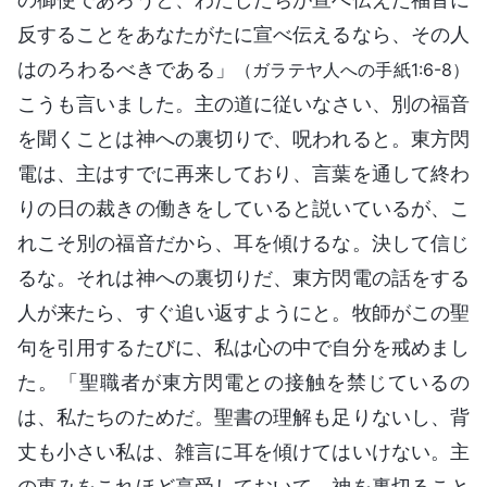
反することをあなたがたに宣べ伝えるなら、その人
はのろわるべきである」
（ガラテヤ人への手紙1:6-8）
こうも言いました。主の道に従いなさい、別の福音
を聞くことは神への裏切りで、呪われると。東方閃
電は、主はすでに再来しており、言葉を通して終わ
りの日の裁きの働きをしていると説いているが、こ
れこそ別の福音だから、耳を傾けるな。決して信じ
るな。それは神への裏切りだ、東方閃電の話をする
人が来たら、すぐ追い返すようにと。牧師がこの聖
句を引用するたびに、私は心の中で自分を戒めまし
た。「聖職者が東方閃電との接触を禁じているの
は、私たちのためだ。聖書の理解も足りないし、背
丈も小さい私は、雑言に耳を傾けてはいけない。主
の恵みをこれほど享受しておいて、神を裏切ること