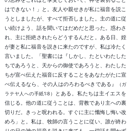
はできない！」と。友人や親せきが私に福音を説こ
うとしましたが、すべて拒否しました。主の道に従
い続けよう、話を聞いてはだめだと思った。惑わさ
れ、主に拒絶されたらどうするんだと。ある日、姪
が妻と私に福音を説きに来たのですが、私は冷たく
言いました。「聖書には『しかし、たといわたした
ちであろうと、天からの御使であろうと、わたした
ちが宣べ伝えた福音に反することをあなたがたに宣
べ伝えるなら、その人はのろわるべきである』
（ガ
とある。私たちは主イエスを
ラテヤ人への手紙1:8）
信じる。他の道に従うことは、背教であり主への裏
切りだ。きっと呪われる。すぐに主に懺悔し悔い改
めろ」と。私は、牧師の言うことに従い、誰が終わ
りの日の神の福音を説きに来ても、一切話を聞かず