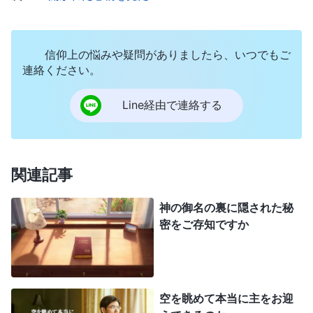
い妻が、なぜ今回は折れないのだろう？ 東方閃電
が説く教えとは何だ？ なぜ妻をこれほどまでに引
信仰上の悩みや疑問がありましたら、いつでもご
きつけるのか？ 全能神の言葉を読もうと思った
連絡ください。
が、牧師の言葉を思い出して自分をいさめました。
「信仰においては主の道に従うべきだ。道を外れる
Line経由で連絡する
のは主への裏切りだ！」と。だから頑なに拒みまし
た。
関連記事
ある日炭鉱の中にいた時に、雷管がいきなり爆
発して、同僚は失明してしまったのに、近くにいた
神の御名の裏に隠された秘
私は、まったく無傷でした。恐怖で震えました。同
密をご存知ですか
僚は気の毒でしたが、同時に神が守って下さったこ
とがうれしかった。帰宅後も、心が落ち着かず、妻
に一部始終を話しました。妻は、「その人は失明し
空を眺めて本当に主をお迎
たけど、あなたは心の目が見えてない。全能神の言