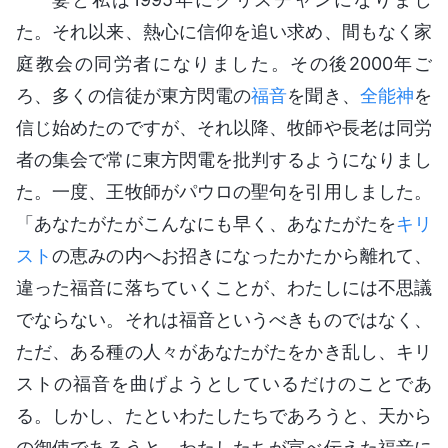
た。それ以来、熱心に信仰を追い求め、間もなく家
庭教会の同労者になりました。その後2000年ご
ろ、多くの信徒が東方閃電の
福音
を聞き、
全能神
を
信じ始めたのですが、それ以降、牧師や長老は同労
者の集会で常に東方閃電を批判するようになりまし
た。一度、王牧師がパウロの聖句を引用しました。
「あなたがたがこんなにも早く、あなたがたを
キリ
スト
の恵みの内へお招きになったかたから離れて、
違った福音に落ちていくことが、わたしには不思議
でならない。それは福音というべきものではなく、
ただ、ある種の人々があなたがたをかき乱し、キリ
ストの福音を曲げようとしているだけのことであ
る。しかし、たといわたしたちであろうと、天から
の御使であろうと、わたしたちが宣べ伝えた福音に