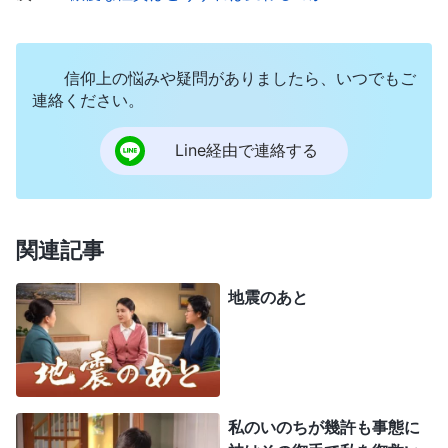
に背いているなどと陰で噂を広めたり、指導者や働
き手の欠点をあげつらったりしています。例えば、
このように言ったりします。『誰それという指導者
信仰上の悩みや疑問がありましたら、いつでもご
は以前にこういう間違いを犯し、上層部に取り扱わ
連絡ください。
れたが、あなたがたは誰もそのことを知らない。そ
Line経由で連絡する
れほど演技が上手なのだ』。この指導者または働き
手が神の家から訓練を受けているかどうか、指導者
や働き手としての資格があるかどうかを彼らは無視
関連記事
して目を向けず、ただひたすら中傷し、事実をねじ
曲げ、陥れようと背後で企みます。では、彼らは何
地震のあと
のためにそうしたことをするのですか。地位を巡っ
て競っているからです。違いますか。彼らの言動に
はすべて目的があり、彼らは教会の働きを考えず、
指導者や働き手を
神の言葉
や真理に基づいて評価せ
私のいのちが幾許も事態に