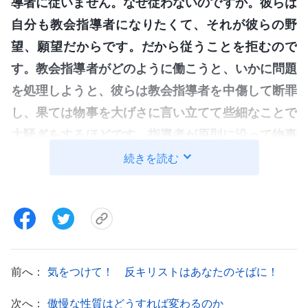
導者に従いません。なぜ従わないのですか。彼らは
自分も教会指導者になりたくて、それが彼らの野
望、願望だからです。だから従うことを拒むので
す。教会指導者がどのように働こうと、いかに問題
を処理しようと、彼らは教会指導者を中傷して断罪
し、果ては物事を大げさに言い立てて些細なことで
大騒ぎをするほどです。指導者が原則に沿って物事
を行なっているかどうか、正しい人かどうか、
真理
続きを読む
を追い求める人かどうか、良心と理知があるかどう
かを判定するために神の家が指導者と働き手に要求
している基準を、彼らは用いません。それは彼らの
基準ではないのです。それどころか、彼らは自分の
動機と目的に従い、絶えずあら探しをして重箱の隅
前へ：
気をつけて！ 反キリストはあなたのそばに！
をつつき、指導者や働き手に圧力を加えたり、真理
次へ：
傲慢な性質はどうすれば変わるのか