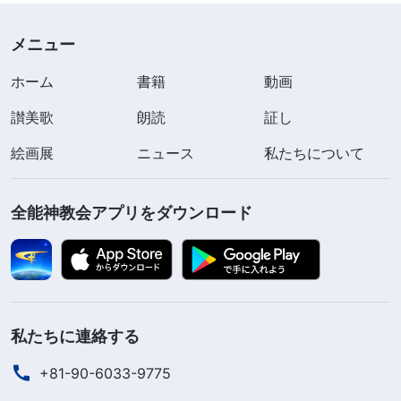
妹の中でも真理について交わることで問題を解決で
きることがよくあり、それゆえ神の選民を啓き、
メニュー
徐々に教会での名望を集めていくからです。悪人と
ホーム
書籍
動画
反キリストはそうした人に嫉妬して反抗し、彼らを
讃美歌
疎外し攻撃しようと試みます。真理を追い求める人
朗読
証し
を攻撃する人や、疎外を試みる人は、教会生活を直
絵画展
ニュース
私たちについて
接乱し、妨げています。教会指導者を直接標的には
しないものの、現実的な経験があり、真理の現実を
全能神教会アプリをダウンロード
有し、真理を理解して愛する教会内の人にひときわ
反感を抱く人がいます。彼らはそうした人を疎外
し、弱らせ、見下し、頻繁にあざ笑って貶め、果て
は罠を仕掛けて陥れようと画策さえします。このよ
私たちに連絡する
うな問題は、地位を巡って教会指導者と競うことに
+81-90-6033-9775
比べれば深刻ではありませんが、やはり教会生活を