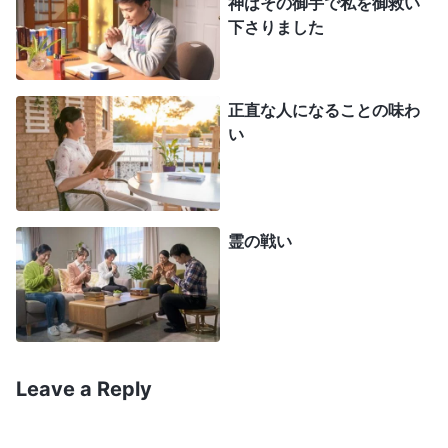
ず、ましてや神の家における働きの取り決めや、神
神はその御手で私を御救い
下さりました
が人に要求する原則を基にすることなどまったくな
く、基にするのは自分の動機と目的です。指導者や
働き手の言うことに逐一自分の『識見』で反論し、
正直な人になることの味わ
指導者が何を言おうと、別の意見でもって肘鉄砲を
い
食らわせます。指導者や働き手が心を開いて自分を
さらけ出し、自己認識について話すと、彼らはひと
きわ喜びます。機会到来と考えるからです。何の機
霊の戦い
会ですか。指導者や働き手を中傷し、この人は素質
に問題がある、弱くなることがある、堕落してい
る、何かをするときによく間違いを犯す、他の人よ
り優れているわけではないと全員に知らしめる機会
です。圧迫し、指導者や働き手を打倒し、密かに弱
Leave a Reply
らせ、批判するよう皆を扇動する機会です。そし