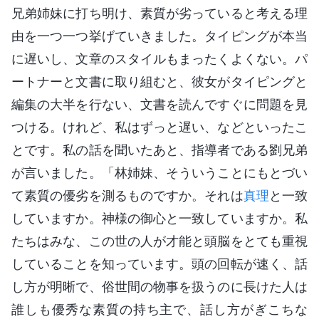
兄弟姉妹に打ち明け、素質が劣っていると考える理
由を一つ一つ挙げていきました。タイピングが本当
に遅いし、文章のスタイルもまったくよくない。パ
ートナーと文書に取り組むと、彼女がタイピングと
編集の大半を行ない、文書を読んですぐに問題を見
つける。けれど、私はずっと遅い、などといったこ
とです。私の話を聞いたあと、指導者である劉兄弟
が言いました。「林姉妹、そういうことにもとづい
て素質の優劣を測るものですか。それは
真理
と一致
していますか。神様の御心と一致していますか。私
たちはみな、この世の人が才能と頭脳をとても重視
していることを知っています。頭の回転が速く、話
し方が明晰で、俗世間の物事を扱うのに長けた人は
誰しも優秀な素質の持ち主で、話し方がぎこちな