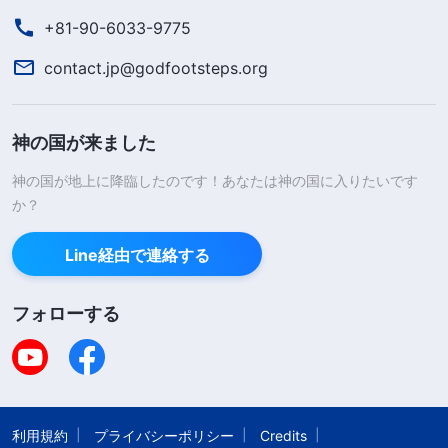
した。「神様の御言葉は、本分を尽くすときの態度
+81-90-6033-9775
がとても大切であることを示しています。それが鍵
を握っているのです。私たちに正しい心構えがあ
contact.jp@godfootsteps.org
り、本分を尽くすことに全身全霊を捧げられるな
ら、神様はそれをご覧になり、本分への態度に応じ
神の国が来ました
て私たちを扱われます。たとえ劣った素質であって
神の国が地上に降臨したのです！あなたは神の国に入りたいです
も、神様はそれでも私たちを啓いて導いてください
か？
ます。心構えが正しくなく、進んで代価を払って神
Line経由で連絡する
様に協力しようとしないなら、きちんと本分を尽く
さないだけでなく、神様に拒まれることになりま
フォローする
す。神様の御言葉を通じて周囲の兄弟姉妹を見れ
ば、その一部は普通の素質の持ち主ながら、本分を
尽くすにあたって正しい動機をもっていることがわ
かります。そのような人は困難に直面したとき、真
利用規約
プライバシーポリシー
Credits