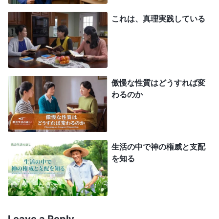
識があり教育を受けた人が、外面的には才能があっ
これは、真理実践している
て頭脳明晰に見えながら、神様の御言葉の真理を理
解できないのに似ています。そのような人の中に
は、物事について馬鹿げた見方をしている人さえい
ます。よって、高学歴で頭の回転が速く有能である
傲慢な性質はどうすれば変
ことは、優れた素質を表わしているわけではなく、
わるのか
人の素質を測る基準でもないのです。重要なのは、
霊を理解しているかどうか、真理を理解できるかど
うかです。人の素質の優劣を判断するにあたって、
生活の中で神の権威と支配
自分の観念や想像に頼ることはできません」これを
を知る
聞いて、私は突然光を見ました。私が信じていたこ
とは実は自分の観念と想像に過ぎず、真理と一致し
ていなかったのです。
Leave a Reply