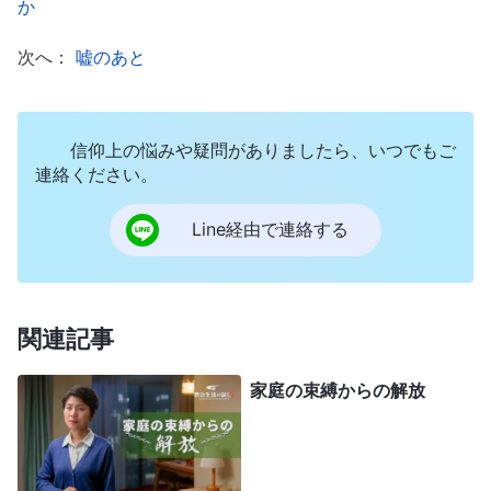
か
のような人だけが真に優れた素質の持ち主です。学
歴がすべてではありません。重要なのは霊を理解し
次へ：
嘘のあと
ているかどうかなのです』
この
（兄弟の交わりより）
説教から、人の素質の優劣は、神様の御言葉を理解
信仰上の悩みや疑問がありましたら、いつでもご
する能力次第であることがわかります。それは、素
連絡ください。
質があるとか、才能があって賢いなどと未信者が言
Line経由で連絡する
うときの意味と同じではありません。優れた素質が
ある人は、神様の御言葉を読み終えるとその御心を
理解し、実践して真理に入る道を見つけ、神様のお
求めに従って実践することができます。一方、とて
関連記事
も賢いように見え、俗世間の物事を扱うのに長けて
家庭の束縛からの解放
いる人がいますが、このような人は神様の御言葉の
真理に直面するとすぐにうろたえます。このような
人に優れた素質があるとは言えません。それは、知