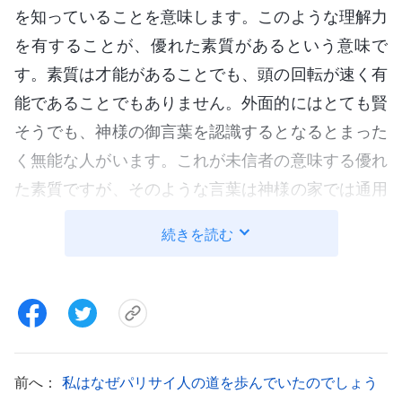
を知っていることを意味します。このような理解力
を有することが、優れた素質があるという意味で
す。素質は才能があることでも、頭の回転が速く有
能であることでもありません。外面的にはとても賢
そうでも、神様の御言葉を認識するとなるとまった
く無能な人がいます。これが未信者の意味する優れ
た素質ですが、そのような言葉は神様の家では通用
しません。大学生だったりとても賢かったりして
続きを読む
も、神様の家では櫓をもたずに川を上るようなもの
であり、真理に入ることがまったくできません。そ
のような人に優れた素質があると言えますか。小学
校しか出ていない低学歴で、俗世間では重要な仕事
に就いていなくても、真理を追求することに成功
前へ：
私はなぜパリサイ人の道を歩んでいたのでしょう
し、神様に讃えられるようになった人もいます。こ