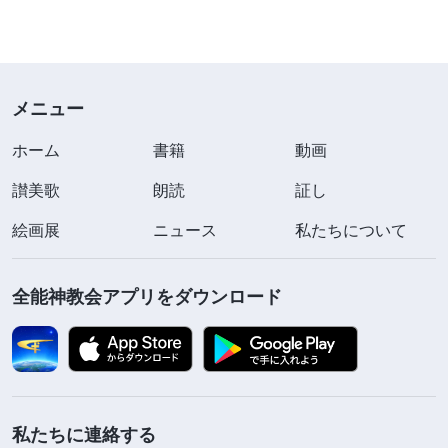
の言葉の記録』の「本分を不注意かつおざなりに尽
くす問題を解決するには」より)「
真理と向き合う
態度が正しく、真理を受け入れる態度をとり、謙虚
な態度を自分のものにすれば、たとえ素質が劣って
メニュー
いても、神はそれでもあなたを啓き、何かを得られ
ホーム
書籍
動画
るようにします。優れた素質がありながら、いつも
讃美歌
朗読
証し
傲慢で、自分は正しいと絶えず考え、他人の言うこ
とを決して受け入れようとせず、常に抵抗している
絵画展
ニュース
私たちについて
ならば、神はあなたに働きを行ないません。神は、
あなたは性質が悪く、何を受け取る価値もないと言
全能神教会アプリをダウンロード
い、あなたがすでに持っていたものまで奪います。
それが暴かれるということです。
」(『キリストの
言葉の記録』の「真理を実践して初めて正常な人間
性を有することができる」より)姉妹はこう言いま
私たちに連絡する