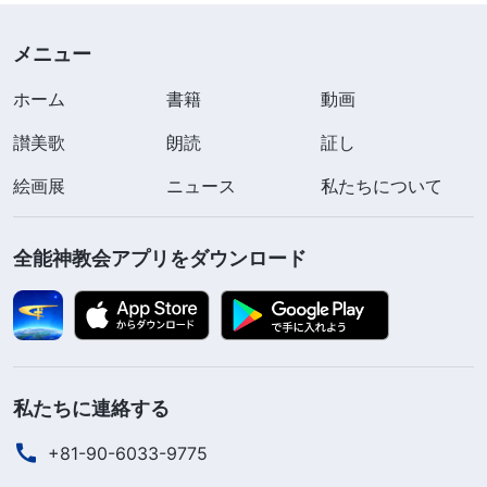
れるのは簡単なことではありません。何か間違った
ことをして、他の人に『あなたのやり方は真理に従
メニュー
っていない』と批判されると、あなたは『そうだと
ホーム
書籍
動画
しても、わたしはこのやり方でするつもりだ』と答
讃美歌
えます。そして何らかの理由を見つけ、それが正し
朗読
証し
いと相手に思わせようとします。相手が『こんな振
絵画展
ニュース
私たちについて
る舞いは邪魔をすることで、教会の働きに害をもた
らす』と言って叱責すると、あなたは耳を貸すどこ
全能神教会アプリをダウンロード
ろか、ひたすら言い訳を並べます。『わたしはこれ
が正しい方法だと思う。だからこのやり方でするつ
もりだ』。これはどういった性質ですか。
（傲慢さ
です。）
これは傲慢さです。あなたは傲慢な本性の
私たちに連絡する
せいでわがままになります。傲慢な本性があると、
+81-90-6033-9775
誰の話も聞かず、自分勝手に、向こう見ずに振る舞