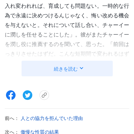
入れ変われれば、育成しても問題ない。一時的な行
為で永遠に決めつけるんじゃなく、悔い改める機会
を与えないと。それについて話し合い、チャーイー
に潤しを任せることにした」。彼がまたチャーイー
を潤し役に推薦するのを聞いて、思った。「前回は
っきりさせたはずだ。こんな短期間で変われるはず
がない。僕は長く指導者を務め、人の見方を知って
続きを読む
いる。どうして言うことを聞かないんだ？ そうす
れば間違いないのに！」再び自分の意見を強調した
けど、あくまで自分の考えにこだわるのを見た指導
者が、厳しい口調で言った。「私たちはチャーイー
のことをよく理解してる。彼女と話し、交わりを聞
前へ：
人との協力を拒んでいた理由
いた。反省して自己認識し、悔い改めて変わろうと
している。彼女に本分を任せ、悔い改める機会を与
次へ：
傲慢な性質の結果