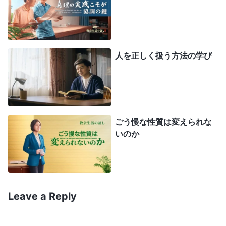
渋々言った。「二人とも彼女が変わったと言うな
ら、潤しを任せましょう。駄目ならすぐ交代で
す」。
人を正しく扱う方法の学び
帰宅後、指導者に叱られたことを思い出し、不
安になった。それが本当なら、僕は悪を行ない、神
に逆らってるんじゃないか？ これは重大だ。でも
思った。じっくり考え、チャーイーに任せないこと
ごう慢な性質は変えられな
にしたんだ。なぜあんなことを言うんだ？ 僕のど
いのか
こが間違ってる？ 探求しようと神に祈った。「神
よ、この姉妹の批判をなかなか受け入れられませ
ん。どう自己認識すべきか、真理のどの側面に入る
べきかわかりません。道をお示しください」。祈っ
Leave a Reply
たあと、この御言葉を読んだ。「
『自分勝手で軽