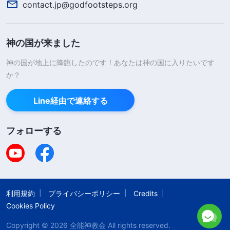
います
」（『終わりの日の
キリスト
講話集』「第三
contact.jp@godfootsteps.org
部」〔『言葉』第3巻〕）。「
神は一人ひとりをど
う扱いますか。霊的背丈が未熟な人、若い人、ある
神の国が来ました
いは神を信じるようになってまだ日が浅い人もいれ
神の国が地上に降臨したのです！あなたは神の国に入りたいです
ば、本性と本質が悪くなく、悪意もなく、ただ少し
か？
無知だったり、素質に欠けていたりするだけの人も
います。あるいはあまりに多くの束縛を受け、いま
Line経由で連絡する
だ真理を理解せずいのちに入っていないので、愚か
フォローする
なことをしたりばかげた行動に走ったりするのを免
れないという人もいます。しかし、神は人の一時的
な愚かさに固執せず、人の心だけを見ます。真理を
追い求めると決意しているなら、その人は正しく、
利用規約
プライバシーポリシー
Credits
それがその人の目標ならば、神はその人を観察し、
Cookies Policy
待ち、入れるようになる時間と機会を与えます。一
Copyright © 2026
全能神教会
All rights reserved.