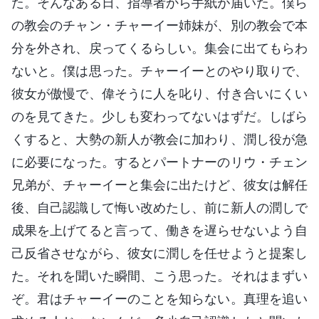
た。そんなある日、指導者から手紙が届いた。僕ら
の教会のチャン・チャーイー姉妹が、別の教会で本
分を外され、戻ってくるらしい。集会に出てもらわ
ないと。僕は思った。チャーイーとのやり取りで、
彼女が傲慢で、偉そうに人を叱り、付き合いにくい
のを見てきた。少しも変わってないはずだ。しばら
くすると、大勢の新人が教会に加わり、潤し役が急
に必要になった。するとパートナーのリウ・チェン
兄弟が、チャーイーと集会に出たけど、彼女は解任
後、自己認識して悔い改めたし、前に新人の潤しで
成果を上げてると言って、働きを遅らせないよう自
己反省させながら、彼女に潤しを任せようと提案し
た。それを聞いた瞬間、こう思った。それはまずい
ぞ。君はチャーイーのことを知らない。真理を追い