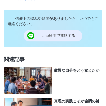
えるべき。過去の行為を基に人を決めつけては駄
目。あなたは彼女が傲慢だと言うけど、傲慢な人は
信仰上の悩みや疑問がありましたら、いつでもご
神の家で育成を許されないといつ決まったの？ チ
連絡ください。
ャーイーは潤しに適任だし、今すぐそんな人が必要
なの。あなたは自説にこだわってる。それは身勝手
Line経由で連絡する
で独断専行じゃない？ 教会での選任はあなたを通
す必要があるし、あなたの承認がなければ本分を尽
くせない。あなたは傲慢で自分勝手すぎる。自分の
関連記事
好きにすることで、神の家の働きを直接遅らせ、人
傲慢な自分をどう変えたか
材育成を邪魔してるのよ？」指導者のそんな取り扱
いを聞いて動揺したが、同時に反感を覚えた。自分
は経験豊富で人を見極めることができ、チャーイー
についても間違ってるはずはない。けど、みんな反
真理の実践こそが協調の鍵
対なんだから、押し通すわけにはいかない。そこで