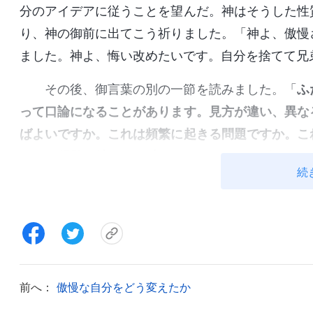
分のアイデアに従うことを望んだ。神はそうした性
り、神の御前に出てこう祈りました。「神よ、傲慢
ました。神よ、悔い改めたいです。自分を捨てて兄
その後、御言葉の別の一節を読みました。「
ふ
って口論になることがあります。見方が違い、異な
ばよいですか。これは頻繁に起きる問題ですか。こ
そして経験の違いから生じます。ふたりの人が頭
続
ず、ゆえにふたりの人の意見や見方が異なるのはご
それについて混乱してはいけません。大事なのは、
意見の統一を図るにはどうすればよいかを問うこ
は、この方面の真理の原則を探し求め、自分や他人
ることです。これが円満な協力を成し遂げる道なの
前へ：
傲慢な自分をどう変えたか
束することができるようになります
」
（『終わりの
れを読んでわかりました。協力する中で合意に達す