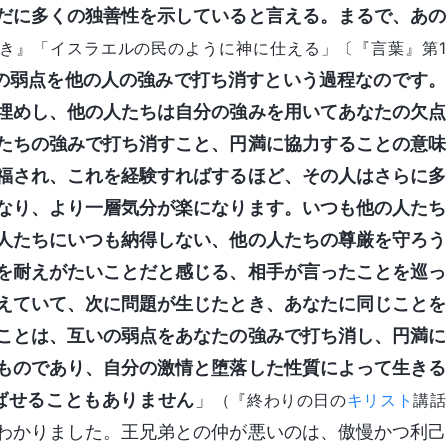
だに多くの独善性を示していると言える。まるで、あの
き』「イスラエルの民のように神に仕える」〔『言葉』第1
の弱点を他の人の強みで打ち消すという過程なのです。
埋めし、他の人たちは自分の強みを用いてあなたの欠点
たちの強みで打ち消すこと、円満に協力することの意味
福され、これを経験すればするほど、その人はさらに多
なり、より一層気分が楽になります。いつも他の人たち
人たちにいつも納得しない、他の人たちの尊厳を守ろう
を耐えがたいことだと感じる、相手が言ったことを巡っ
えていて、次に問題が生じたとき、あなたに同じことを
ことは、互いの弱点をあなたの強みで打ち消し、円満に
ものであり、自分の激情と堕落した性質によって生きる
ばせることもありません
」
（『終わりの日の
キリスト
講話
わかりました。王兄弟との仲が悪いのは、傲慢かつ利己