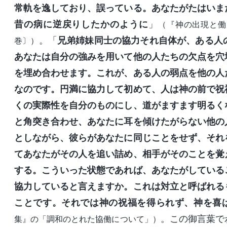
常軌を逸しており、誤っている。あなたがたはいま
昔の病に逆戻りしたかのように
」
（『神の出現と働
。「
兄弟姉妹同士の協力それ自体が、ある人
巻〕）
あなたは自分の強みを用いて他の人たちの欠点を穴
を埋め合わせます。これが、ある人の弱点を他の人
なのです。円満に協力して初めて、人は神の前で祝
くの実際性を自分のものにし、道がますます明るく
と角突き合わせ、あなたに耳を傾けたがらない他の
としながら、彼らがあなたに同じことをせず、それ
てあなたがその人を追い詰め、相手がそのことを覚
する。こういった状態であれば、あなたがしている
協力していると言えますか。これは対立と呼ばれる
ことです。それでは神の祝福を得られず、神を喜
。この御言葉で
集』の「調和のとれた協働について」）