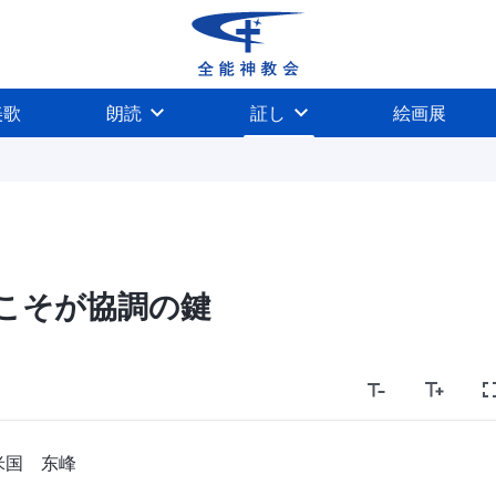
美歌
朗読
証し
絵画展
こそが協調の鍵
米国 东峰