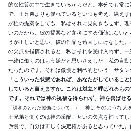
的な性質の中で生きているからだと。本分でも常に
で、王兄弟よりも優れているといつも考え、絶えず
が柱の提案をしても、私はそれに見向きもせず、理
いのだから、彼の提案など参考にする価値はないと
うが正しいと思い、彼の作品を遠回しにけなした。
の欠点を指摘されると、私はそれを受け入れず、一
一緒に働くのはもう嫌だと思いさえした。私の言動
だったのです。それは傲慢と利己的という、サタン
「
こういった状態であれば、あなたがしていること
していると言えますか。これは対立と呼ばれるもの
です。それでは神の祝福を得られず、神を喜ばせ
。神はそのような人
「調和のとれた協働について」）
王兄弟と働くのは神の采配。互いの欠点を補ってし
傲慢で、自分は正しく決定権があると思っていた。