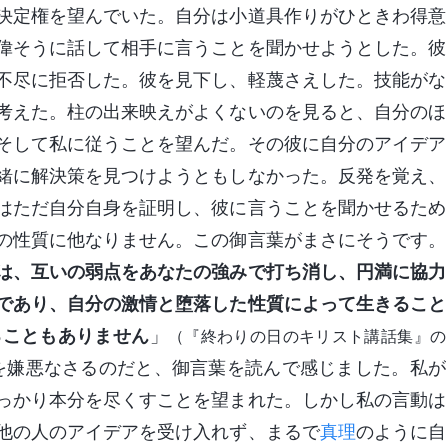
決定権を望んでいた。自分は小道具作りがひときわ得意
偉そうに話して相手に言うことを聞かせようとした。彼
不尽に拒否した。彼を見下し、軽蔑さえした。技能がな
考えた。柱の出来映えがよくないのを見ると、自分のほ
そして私に従うことを望んだ。その彼に自分のアイデア
緒に解決策を見つけようともしなかった。反発を覚え、
はただ自分自身を証明し、彼に言うことを聞かせるため
の性質に他なりません。この御言葉がまさにそうです。
は、互いの弱点をあなたの強みで打ち消し、円満に協力
であり、自分の激情と堕落した性質によって生きること
ることもありません
」
（『終わりの日のキリスト講話集』の
を嫌悪なさるのだと、御言葉を読んで感じました。私が
っかり本分を尽くすことを望まれた。しかし私の言動は
他の人のアイデアを受け入れず、まるで
真理
のように自