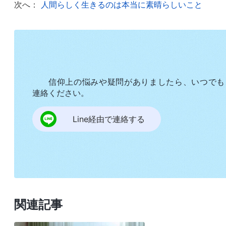
次へ：
人間らしく生きるのは本当に素晴らしいこと
命に求める必要がある。真理を求め、原則に沿って
験、知識、そして技能があるのだから、働く中で見
を求めなければならなかった。本分で聖霊の導き
ば。これに気づいた私は一緒に小道具を考えるべく
すると王兄弟がやって来て、自分は頑固すぎ、案も
信仰上の悩みや疑問がありましたら、いつでも
連絡ください。
デアに従うと。それを聞いて私は恥ずかしくなりま
二人とも自我を捨てたことで私たちの間の壁は消え
Line経由で連絡する
ました。私の柱は確かに滑らかすぎ、本物の木には
と話し合ったところ、すぐに解決策が見つかりまし
した。一日かけて二本の柱を作ったときは、どちら
実践し、本分の中で兄弟姉妹と協力することの重要
らくするとまた別の問題が起きました。
関連記事
あるとき、私は李兄弟と協力し、風雨をしのぐ