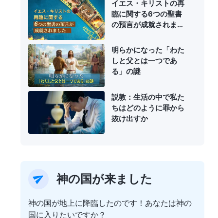
イエス・キリストの再
臨に関する6つの聖書
の預言が成就されまし
た
明らかになった「わた
しと父とは一つであ
る」の謎
説教：生活の中で私た
ちはどのように罪から
抜け出すか
神の国が来ました
神の国が地上に降臨したのです！あなたは神の
国に入りたいですか？