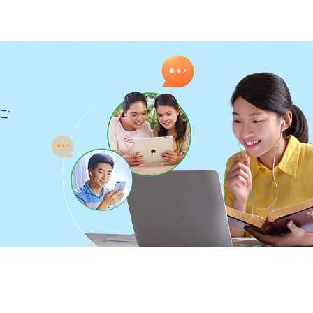
働くことが真の協調なんです。王兄弟と私には異なる経
方が違うのは当然のこと。私は自分を捨てて一緒に原則
を得られるよう、真理に従い神の家の働きを守らなけれ
、翌日の交わりで王兄弟に打ち明けようと思いました。
よくなかったと言うのです。作った柱も壊し、私のアイ
ご
した。そして自分の状態と認識を打ち明けたのですが、
ました。その後は本分で自分に欠けているものがわかり
見えません。もっと工夫する必要がある。そこで王兄弟
た。互いの短所を補うことで、三本の柱が一日でできま
も問題があった。今のほうがずっと効率的です。真理を
さがわかりました。けれど私は傲慢かつ利己的で、しば
テントを現場で立てることになりました。話し合いで方