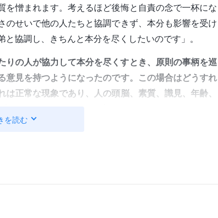
質を憎まれます。考えるほど後悔と自責の念で一杯にな
さのせいで他の人たちと協調できず、本分も影響を受け
弟と協調し、きちんと本分を尽くしたいのです」。
たりの人が協力して本分を尽くすとき、原則の事柄を巡
る意見を持つようになったのです。この場合はどうすれ
れは正常な現象であり、人の頭脳、素質、識見、年齢、
の中でまったく同じことを考えているというのはあり得
きを読む
く当たり前の現象であって、極めて頻繁に起こります。
こうした問題が生じたとき、協力して神の前で結束し、
とです。意見を統一させることの目標は何ですか。それ
の意図に沿って行動せず、一緒になって神の意図を求め
です。神の意図と神が求める原則を探求して初めて、結
。こ
日のキリスト講話集』の「調和のとれた協働について」）
るには片方のアイデアに従うのでなく、真理の原則を懸