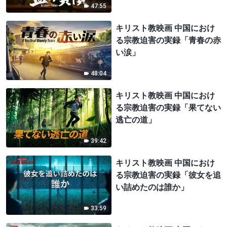
47:55
キリスト教映画 中国におけ
る宗教迫害の実録「青春の赤
い涙」
48:04
キリスト教映画 中国におけ
る宗教迫害の実録「果てない
逃亡の道」
39:42
キリスト教映画 中国におけ
る宗教迫害の実録「彼女を追
い詰めたのは誰か」
33:59