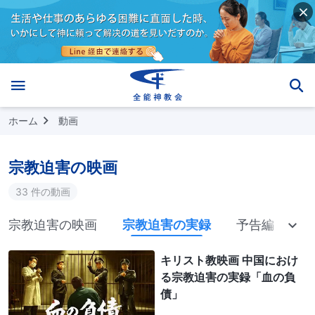
ホーム
動画
宗教迫害の映画
33 件の動画
宗教迫害の映画
宗教迫害の実録
予告編
キリスト教映画 中国におけ
る宗教迫害の実録「血の負
債」