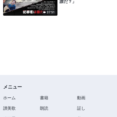
誰だ？」
37:51
メニュー
ホーム
書籍
動画
讃美歌
朗読
証し